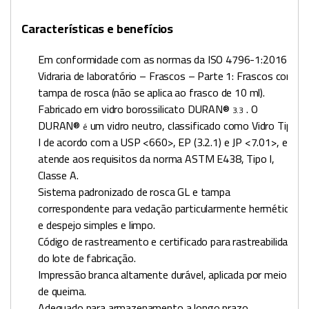
Características e benefícios
Em conformidade com as normas da ISO 4796-1:2016
Vidraria de laboratório – Frascos – Parte 1: Frascos com
tampa de rosca (não se aplica ao frasco de 10 ml).
Fabricado em vidro borossilicato DURAN®
. O
3.3
DURAN®
um vidro neutro, classificado como Vidro Tipo
é
I de acordo com a USP <660>, EP (3.2.1) e JP <7.01>, e
atende aos requisitos da norma ASTM E438, Tipo I,
Classe A.
Sistema padronizado de rosca GL e tampa
correspondente para vedação particularmente hermética
e despejo simples e limpo.
Código de rastreamento e certificado para rastreabilidade
do lote de fabricação.
Impressão branca altamente durável, aplicada por meio
de queima.
Adequado para armazenamento a longo prazo.