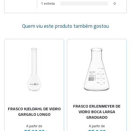
1 estrela
0
Quem viu este produto também gostou
Selecione a Quantidade
Selecione a Quantidade
-
+
-
+
Cap.100ml
Cap. 25ml
-
+
-
+
Cap.250ml
Cap. 50ml
-
+
-
+
Cap.500ml
Cap. 100ml
-
+
-
+
Cap.800ml
Cap. 125ml
-
+
FRASCO ERLENMEYER DE
Cap. 150ml
FRASCO KJELDAHL DE VIDRO
VIDRO BOCA LARGA
GARGALO LONGO
GRADUADO
-
+
Cap. 250ml
A partir de
A partir de