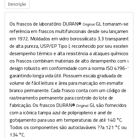
Descrição
Os frascos de laboratório DURAN®
GL tornaram-se
Original
referência em frascos multifuncionais desde seu lançamento
em 1972. Moldados em vidro borossilicato 3.3 transparente
de alta pureza, USP/EP Tipo I, reconhecido por seu excelente
desempenho térmico e alta resistência a ataques químicos,
os frascos combinam materiais de alto desempenho com um
design robusto em conformidade com a norma ISO 4796-1,
garantindo longa vida útil. Possuem escala graduada de
volume de fácil leitura e área para marcação em esmalte
branco permanente. Cada frasco conta com um código de
rastreamento permanente para controle do lote de
fabricação. Os frascos DURAN®
GL são fornecidos
Original
com a icônica tampa azul de polipropileno e anel de
gotejamento para uso em temperaturas de até 140 °C.
Todos os componentes são autoclaváveis ??a 121 °C ou
134 °C.