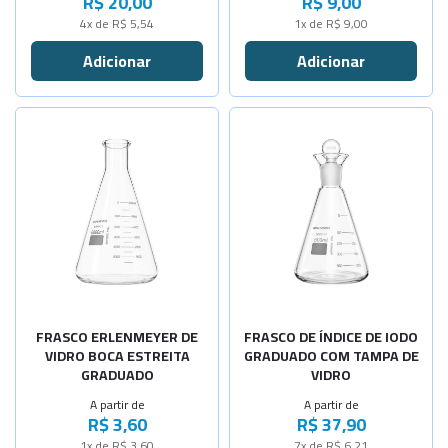
R$ 20,00
R$ 9,00
-
+
Cap. 300ml
4x de R$ 5,54
1x de R$ 9,00
-
+
Cap. 500ml
-
+
Cap.1000ml
Selecione a Quantidade
-
+
Cap.2000ml
-
+
Selecione a Quantidade
Cap. 10ml
-
+
-
+
Cap.125ml
Cap. 25ml
-
+
-
+
Cap.250ml
Cap. 50ml
-
+
-
+
Cap.500ml
Cap. 100ml
-
+
FRASCO ERLENMEYER DE
FRASCO DE ÍNDICE DE IODO
Cap. 125ml
VIDRO BOCA ESTREITA
GRADUADO COM TAMPA DE
GRADUADO
VIDRO
-
+
Cap. 150ml
A partir de
A partir de
R$ 3,60
R$ 37,90
-
+
Cap. 200ml
1x de R$ 3,60
7x de R$ 6,21