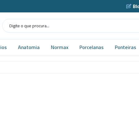
Bl
ios
Anatomia
Normax
Porcelanas
Ponteiras
Humana
Norma USP
Caçarola
as
Veterinária
Vidrarias
Cadinho
as
MICROSCÓPIO
Cápsula
gens
Simuladores
Funil
Robótica
Gral
tes
Tecnologia
Navícula