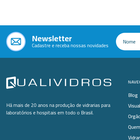
Dessecadores
Kits
Dispensers
Espátulas
Lâminas e Lamínulas
Estantes
Frascos
Newsletter
Pipetas e Picnômetros
Funis
Cadastre e receba nossas novidades
Placas e Microplacas
Kits
Lavadores
Potes
Lâminas e Lamínulas
Pipetadores e Repipetadores
Provetas
Pipetas e Picnômetros
NAVE
Receptores de Destilação
Placas e Microplacas
Potes
Blog
Repipetadores
Provetas
Há mais de 20 anos na produção de vidrarias para
Visua
Rolhas
Rolhas
laboratórios e hospitais em todo o Brasil.
Sacos
Orgão
Sistemas de Filtração
Suportes
Quem
Swabs
Tubos
Vidra
Tampas