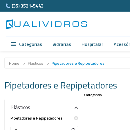
(35) 3521-5443
Categorias
Vidrarias
Hospitalar
Acessór
Vidrarias
Acidimetro de Dornic
Ágata
Home
>
Plásticos
>
Pipetadores e Repipetadores
Hospitalar
Alças
Cubet
Pipetadores e Repipetadores
Acessórios
Ampolas
Câmar
Anatomia
Balão e Bastão
Carregando...
Ferra
Plásticos
Normax
Beckers
Teflon
Pipetadores e Repipetadores
Porcelanas
Buretas
Supor