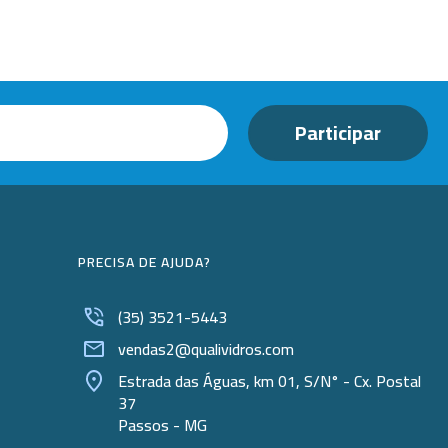
Dispensers
Espátulas
Estantes
Frascos
Funis
Kits
PRECISA DE AJUDA?
Lavadores
Lâminas e Lamínulas
(35) 3521-5443
vendas2@qualividros.com
Pipetadores e Repipetadores
Estrada das Águas, km 01, S/N° - Cx. Postal
Pipetas e Picnômetros
37
Passos - MG
Placas e Microplacas