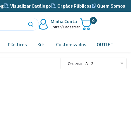
og
Visualizar Catálogo
Orgãos Públicos
Quem Somos
0
Minha Conta
Entrar/Cadastrar
Plásticos
Kits
Customizados
OUTLET
Acidimetro de Dornic
Ordenar:
A - Z
Alças
Almotolia e Pissetas
Balão e Bastão
Bandejas
Barril, Barrilete e Bombonas