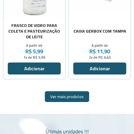
-
+
Cap.175ml
-
+
-
+
Com calço
Cap.300ml
-
+
FRASCO DE VIDRO PARA
Cap.500ml
COLETA E PASTEURIZAÇÃO
CAIXA GERBOX COM TAMPA
-
+
DE LEITE
Cap.600ml
A partir de
A partir de
-
+
R$ 5,99
R$ 11,90
Cap.150ml
1x de R$ 5,99
2x de R$ 6,40
-
+
Cap.700ml
Ver mais produtos
Útimas unidades !!!