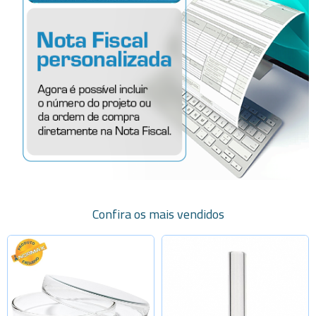
Confira os mais vendidos
Selecione a Quantidade
Selecione a Quantidade
-
+
-
+
40x12mm
5x30mm
-
+
-
+
60x15mm
5x40mm