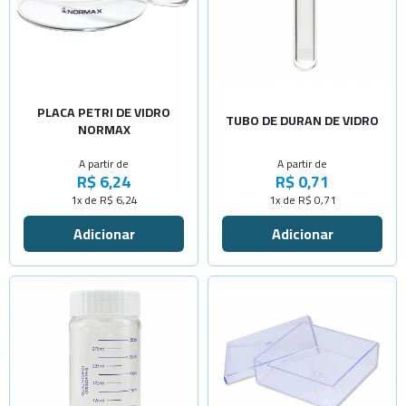
-
+
-
+
80x15mm
5x50mm
-
+
-
+
90x15mm
7x40mm
-
+
100x15mm
7x45
Sob Consulta
PLACA PETRI DE VIDRO
TUBO DE DURAN DE VIDRO
NORMAX
-
+
-
+
100x20mm
7x90
A partir de
A partir de
-
+
R$ 6,24
R$ 0,71
120x20mm
1x de R$ 6,24
1x de R$ 0,71
-
+
150x25mm
Selecione a Quantidade
-
+
Cap.100ml
-
+
Selecione a Quantidade
Cap.200ml
Sem calço
Sob Consulta