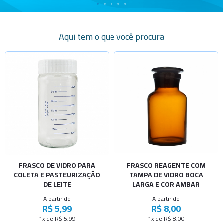
Aqui tem o que você procura
Selecione a Quantidade
Selecione a Quantidade
-
+
-
+
Cap.100ml
Cap.60ml
-
+
-
+
Cap.200ml
Cap.125ml
-
+
-
+
Cap.175ml
Cap.250ml
-
+
-
+
Cap.300ml
Cap.500ml
-
+
-
+
FRASCO DE VIDRO PARA
FRASCO REAGENTE COM
Cap.500ml
Cap.1000ml
COLETA E PASTEURIZAÇÃO
TAMPA DE VIDRO BOCA
-
+
DE LEITE
LARGA E COR AMBAR
Cap.600ml
A partir de
A partir de
-
+
R$ 5,99
R$ 8,00
Cap.150ml
1x de R$ 5,99
1x de R$ 8,00