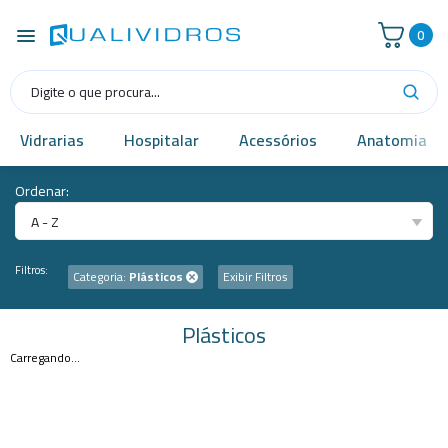
0
Vidrarias
Hospitalar
Acessórios
Anatomia
Ordenar:
A - Z
Filtros:
Categoria:
Plásticos
Exibir Filtros
Plásticos
Carregando...