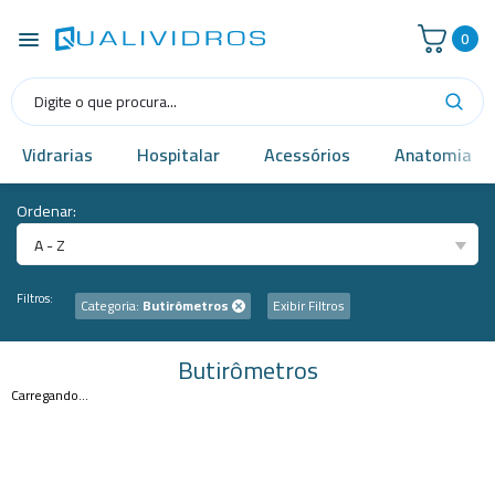
0
Vidrarias
Hospitalar
Acessórios
Anatomia
Ordenar:
A - Z
Filtros:
Categoria:
Butirômetros
Exibir Filtros
Butirômetros
Carregando...