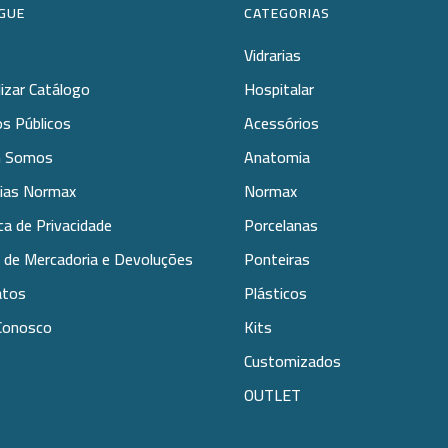
GUE
CATEGORIAS
Vidrarias
lizar Catálogo
Hospitalar
s Públicos
Acessórios
 Somos
Anatomia
rias Normax
Normax
ica de Privacidade
Porcelanas
 de Mercadoria e Devoluções
Ponteiras
atos
Plásticos
Conosco
Kits
Customizados
OUTLET