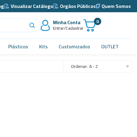
og
Visualizar Catálogo
Orgãos Públicos
Quem Somos
0
Minha Conta
Entrar/Cadastrar
Plásticos
Kits
Customizados
OUTLET
Acidimetro de Dornic
Ordenar:
A - Z
Alças
Almotolia e Pissetas
Balão e Bastão
Bandejas
Barril, Barrilete e Bombonas