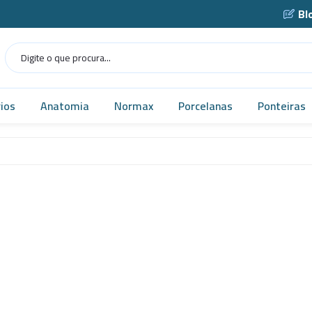
Bl
ios
Anatomia
Normax
Porcelanas
Ponteiras
Humana
Norma USP
Caçarola
as
Veterinária
Vidrarias
Cadinho
as
MICROSCÓPIO
Cápsula
gens
Simuladores
Funil
Robótica
Gral
tes
Tecnologia
Navícula