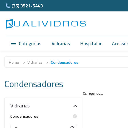
(35) 3521-5443
Categorias
Vidrarias
Hospitalar
Acessór
Vidrarias
Acidimetro de Dornic
Ágata
Home
>
Vidrarias
>
Condensadores
Hospitalar
Alças
Cubet
Condensadores
Acessórios
Ampolas
Câmar
Anatomia
Balão e Bastão
Carregando...
Ferra
Vidrarias
Normax
Beckers
Teflon
Condensadores
Porcelanas
Buretas
Supor