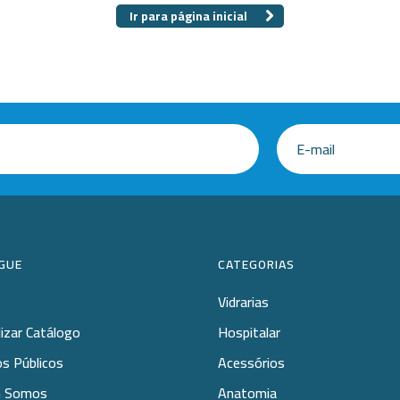
 Especiais
Placa
Ir para página inicial
amentos
ais opções...
cos
GUE
CATEGORIAS
Vidrarias
lizar Catálogo
Hospitalar
s Públicos
Acessórios
 Somos
Anatomia