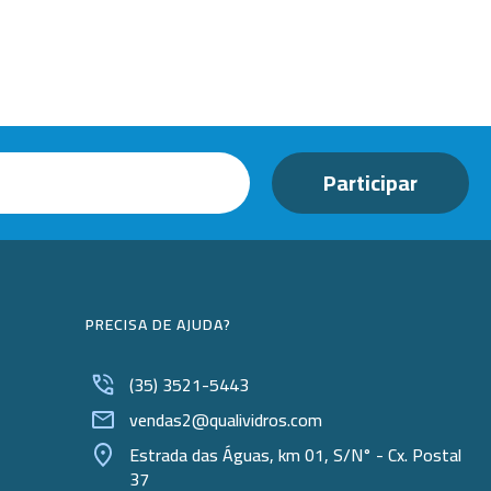
Beckers
Borrifadores
Cachimbos
Caixas
Cassetes
Cálices e Copos
Cestos e Baldes
Coletores
PRECISA DE AJUDA?
Coletores e Diagnóstico
(35) 3521-5443
Cones
vendas2@qualividros.com
Cubetas
Estrada das Águas, km 01, S/N° - Cx. Postal
37
Dessecadores