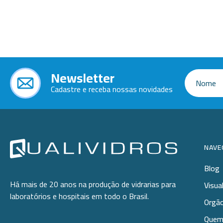
Ponteiras
Butirômetros
Papéis
Plásticos
Cadinhos
Equip
Kits
Cálices e Copos
Veja m
Customizados
Câmaras de Contagem
Plásti
Newsletter
OUTLET
Condensadores
Cadastre e receba nossas novidades
Cones
Conexões
Cubas e Cubetas
NAVE
Dessecadores
Blog
Frascos
Há mais de 20 anos na produção de vidrarias para
Visua
laboratórios e hospitais em todo o Brasil.
Funis
Orgão
Quem
Gral