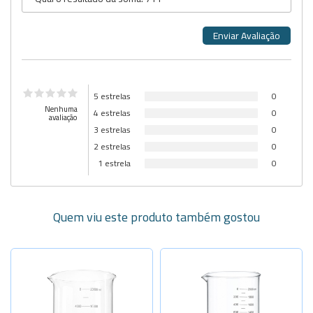
5 estrelas
0
Nenhuma
4 estrelas
0
avaliação
3 estrelas
0
2 estrelas
0
1 estrela
0
Quem viu este produto também gostou
Selecione a Quantidade
Selecione a Quantidade
-
+
-
+
Cap. 5ml
Cap. 50ml