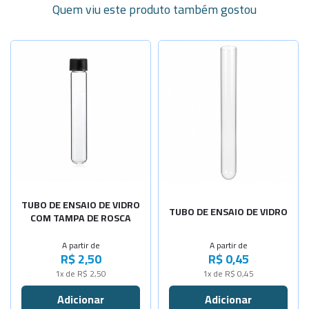
Quem viu este produto também gostou
Selecione a Quantidade
Selecione a Quantidade
-
+
-
+
13x100mm
10x75mm
-
+
16x100mm
10x100mm
Sob Consulta
-
+
-
+
16x150mm
12x75mm
-
+
-
+
18x150mm
12x120mm
-
+
-
+
18x180mm
13x100mm
TUBO DE ENSAIO DE VIDRO
TUBO DE ENSAIO DE VIDRO
COM TAMPA DE ROSCA
-
+
-
+
20x150mm
16x100mm
A partir de
A partir de
R$ 2,50
R$ 0,45
-
+
-
+
20x200mm
16x150mm
1x de R$ 2,50
1x de R$ 0,45
-
+
-
+
20x250mm
18x180mm