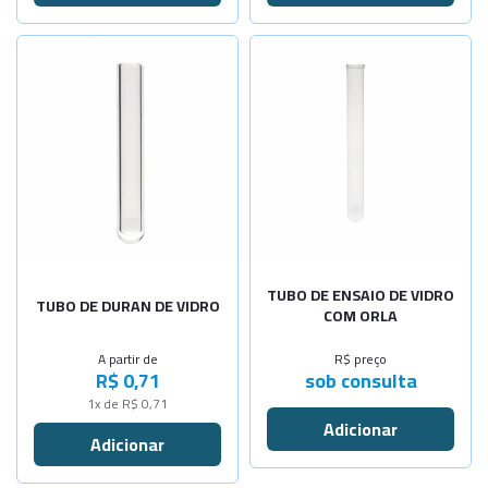
-
+
-
+
25x150mm
20x150mm
Selecione a Quantidade
-
+
-
+
25x200mm
20x200mm
-
+
5x30mm
-
+
-
+
25x250mm
20x250mm
-
+
5x40mm
-
+
25x150mm
-
+
5x50mm
-
+
25x200mm
-
+
7x40mm
-
+
25x250mm
7x45
Sob Consulta
TUBO DE ENSAIO DE VIDRO
TUBO DE DURAN DE VIDRO
COM ORLA
-
+
7x90
A partir de
R$ preço
R$ 0,71
sob consulta
1x de R$ 0,71