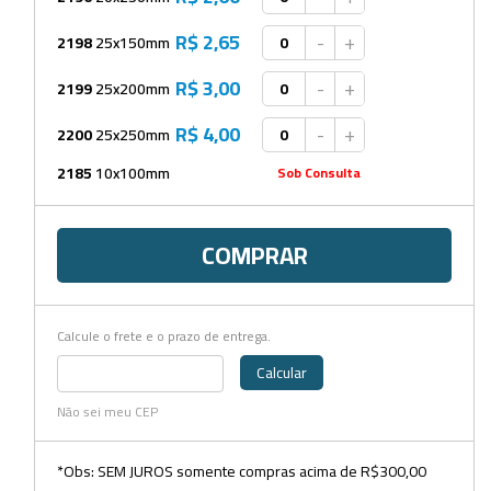
Dispensers
R$ 2,65
-
+
2198
25x150mm
Espátulas
R$ 3,00
-
+
2199
25x200mm
Estantes
R$ 4,00
-
+
2200
25x250mm
Frascos
2185
10x100mm
Sob Consulta
Funis
COMPRAR
Kits
Lavadores
Calcule o frete e o prazo de entrega.
Lâminas e Lamínulas
Calcular
Pipetadores e Repipetadores
Não sei meu CEP
Pipetas e Picnômetros
*Obs: SEM JUROS somente compras acima de R$300,00
Placas e Microplacas