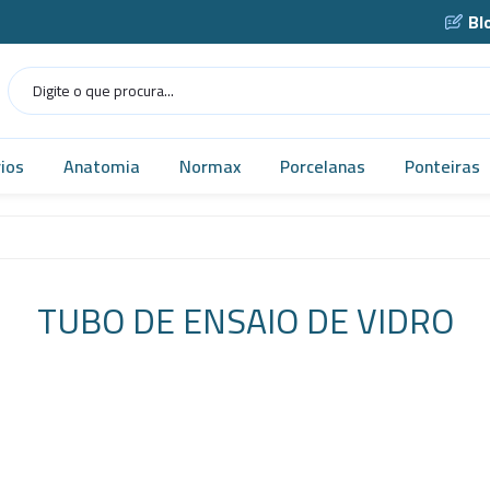
Bl
ios
Anatomia
Normax
Porcelanas
Ponteiras
Humana
Norma USP
Caçarola
as
Veterinária
Vidrarias
Cadinho
TUBO DE ENSAIO DE VIDRO
as
MICROSCÓPIO
Cápsula
gens
Simuladores
Funil
Robótica
Gral
tes
Tecnologia
Navícula