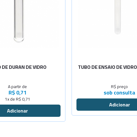
-
+
-
+
-
+
-
+
 DE DURAN DE VIDRO
TUBO DE ENSAIO DE VIDR
Sob
A partir de
R$ preço
-
+
Consulta
R$ 0,71
sob consulta
1x de R$ 0,71