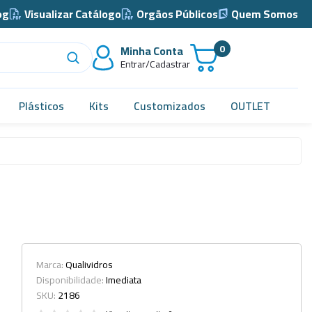
og
Visualizar Catálogo
Orgãos Públicos
Quem Somos
0
Minha Conta
Entrar/Cadastrar
Plásticos
Kits
Customizados
OUTLET
Acidimetro de Dornic
Alças
Almotolia e Pissetas
Balão e Bastão
Bandejas
Marca:
Qualividros
Disponibilidade:
Imediata
Barril, Barrilete e Bombonas
SKU:
2186