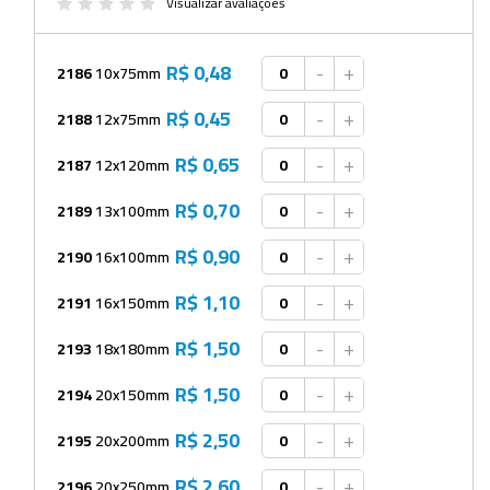
Beckers
Visualizar avaliações
Borrifadores
R$ 0,48
-
+
2186
10x75mm
Cachimbos
R$ 0,45
-
+
2188
12x75mm
Caixas
R$ 0,65
-
+
2187
12x120mm
Cassetes
R$ 0,70
-
+
2189
13x100mm
Cálices e Copos
R$ 0,90
-
+
2190
16x100mm
Cestos e Baldes
R$ 1,10
-
+
2191
16x150mm
Coletores
R$ 1,50
-
+
2193
18x180mm
Coletores e Diagnóstico
R$ 1,50
-
+
Cones
2194
20x150mm
R$ 2,50
-
+
Cubetas
2195
20x200mm
Dessecadores
R$ 2,60
-
+
2196
20x250mm