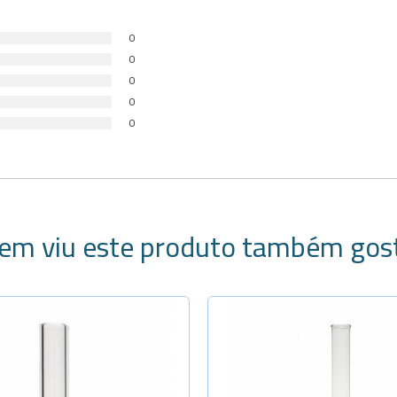
0
0
0
0
0
em viu este produto também gos
ecione a Quantidade