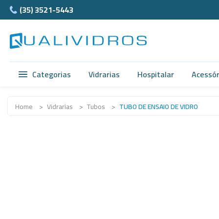
(35) 3521-5443
Categorias
Vidrarias
Hospitalar
Acessór
Vidrarias
Acidimetro de Dornic
Ágata
Home
>
Vidrarias
>
Tubos
>
TUBO DE ENSAIO DE VIDRO
Hospitalar
Alças
Cubet
Acessórios
Ampolas
Câmar
Anatomia
Balão e Bastão
Ferra
Normax
Beckers
Teflon
Porcelanas
Buretas
Supor