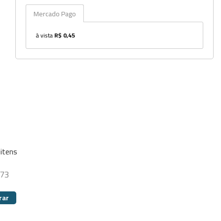
Potes
Mercado Pago
Provetas
à vista
R$ 0,45
Rolhas
Sacos
Suportes
Swabs
Tampas
Torneiras
itens
Tubos e Microtubos
,73
Tubos para Coleta
rar
Vidro Relógio