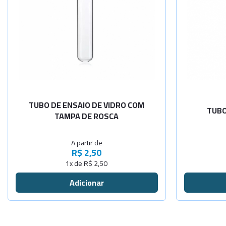
-
+
13x100mm
5x30mm
-
+
16x100mm
5x40mm
-
+
16x150mm
5x50mm
-
+
18x150mm
7x40mm
TUBO DE ENSAIO DE VIDRO COM
TUBO
TAMPA DE ROSCA
-
+
18x180mm
7x45
A partir de
-
+
20x150mm
7x90
R$ 2,50
1x de R$ 2,50
-
+
20x200mm
-
+
20x250mm