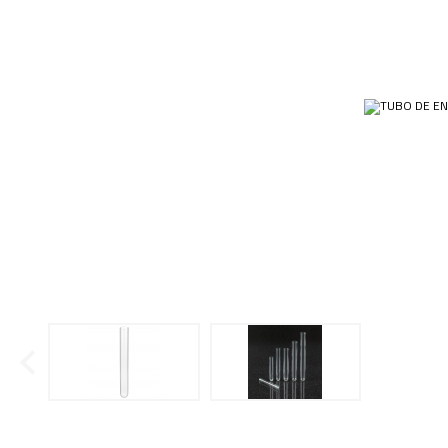
Ponteiras
Butirômetros
Papéis
Plásticos
Cadinhos
Equip
Kits
Cálices e Copos
Veja m
Customizados
Câmaras de Contagem
Plásti
OUTLET
Condensadores
Cones
Conexões
Cubas e Cubetas
Dessecadores
Frascos
Funis
Gral