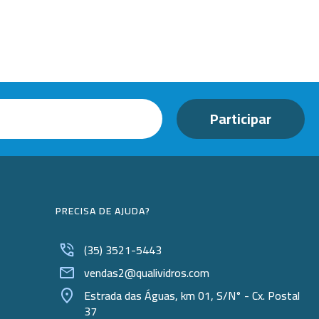
Beckers
Borrifadores
Cachimbos
Caixas
Cassetes
Cálices e Copos
Cestos e Baldes
Coletores
PRECISA DE AJUDA?
Coletores e Diagnóstico
(35) 3521-5443
Cones
vendas2@qualividros.com
Cubetas
Estrada das Águas, km 01, S/N° - Cx. Postal
37
Dessecadores