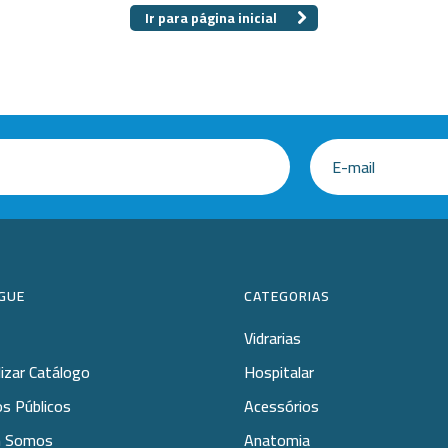
 Especiais
Placa
Ir para página inicial
amentos
ais opções...
cos
GUE
CATEGORIAS
Vidrarias
lizar Catálogo
Hospitalar
s Públicos
Acessórios
 Somos
Anatomia