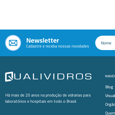
Ponteiras
Butirômetros
Papéis
Plásticos
Cadinhos
Equip
Kits
Cálices e Copos
Veja m
Customizados
Câmaras de Contagem
Plásti
Newsletter
OUTLET
Condensadores
Cadastre e receba nossas novidades
Cones
Conexões
Cubas e Cubetas
NAVE
Dessecadores
Blog
Frascos
Há mais de 20 anos na produção de vidrarias para
Visua
laboratórios e hospitais em todo o Brasil.
Funis
Orgão
Quem
Gral