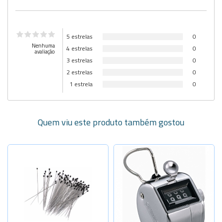
5 estrelas
0
Nenhuma
4 estrelas
0
avaliação
3 estrelas
0
2 estrelas
0
1 estrela
0
Quem viu este produto também gostou
Selecione a Quantidade
-
+
N:000-40x0
-
+
N:00-40x0,
-
+
N:0-40x0,3