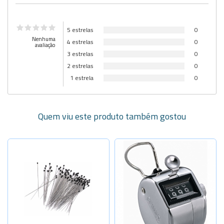
5 estrelas
0
Nenhuma
4 estrelas
0
avaliação
3 estrelas
0
2 estrelas
0
1 estrela
0
Quem viu este produto também gostou
Selecione a Quantidade
-
+
N:000-40x0
-
+
N:00-40x0,
-
+
N:0-40x0,3