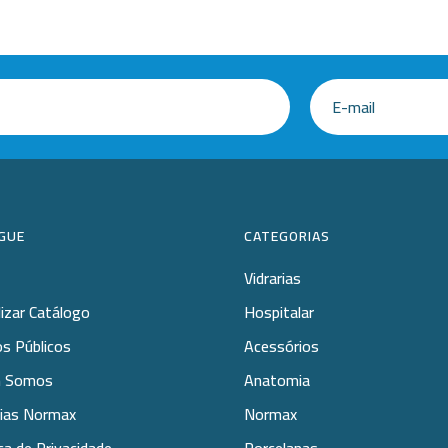
GUE
CATEGORIAS
Vidrarias
lizar Catálogo
Hospitalar
s Públicos
Acessórios
 Somos
Anatomia
rias Normax
Normax
ica de Privacidade
Porcelanas