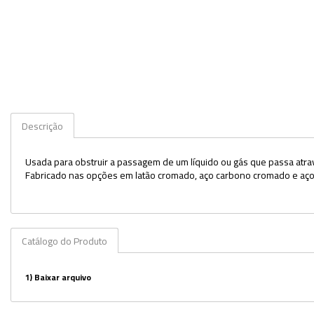
Kits
Lâminas e Lamínulas
Pipetas e Picnômetros
Placas e Microplacas
Descrição
Potes
Usada para obstruir a passagem de um líquido ou gás que passa atrav
Provetas
Fabricado nas opções em latão cromado, aço carbono cromado e aço
Receptores de Destilação
Repipetadores
Catálogo do Produto
Rolhas
Sistemas de Filtração
1)
Baixar arquivo
Tubos