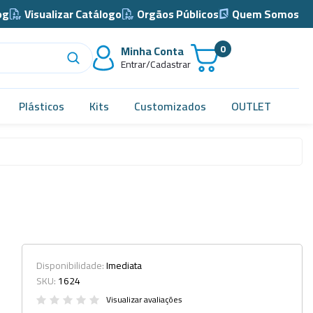
og
Visualizar Catálogo
Orgãos Públicos
Quem Somos
0
Minha Conta
Entrar/Cadastrar
Plásticos
Kits
Customizados
OUTLET
Acidimetro de Dornic
Alças
Almotolia e Pissetas
Balão e Bastão
Bandejas
Disponibilidade:
Imediata
SKU:
1624
Barril, Barrilete e Bombonas
Visualizar avaliações