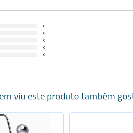
0
0
0
0
0
em viu este produto também gos