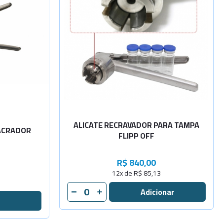
dade
-
+
Sob
Consulta
Sob
-
+
Consulta
ALICATE RECRAVADOR PARA TAMPA
LACRADOR
FLIPP OFF
R$ 840,00
12x de R$ 85,13