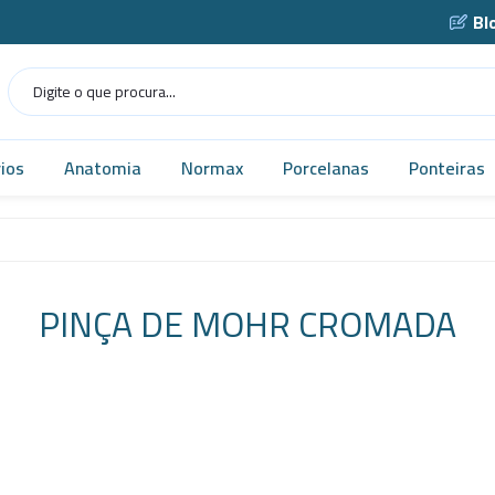
Bl
ios
Anatomia
Normax
Porcelanas
Ponteiras
Humana
Norma USP
Caçarola
as
Veterinária
Vidrarias
Cadinho
PINÇA DE MOHR CROMADA
as
MICROSCÓPIO
Cápsula
gens
Simuladores
Funil
Robótica
Gral
tes
Tecnologia
Navícula