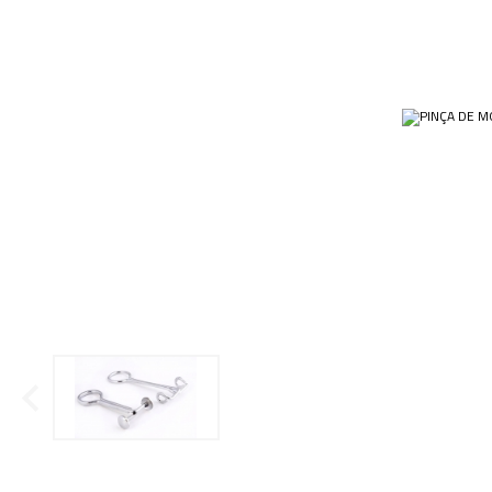
Ponteiras
Butirômetros
Papéis
Plásticos
Cadinhos
Equip
Kits
Cálices e Copos
Veja m
Customizados
Câmaras de Contagem
Plásti
OUTLET
Condensadores
Cones
Conexões
Cubas e Cubetas
Dessecadores
Frascos
Funis
Gral