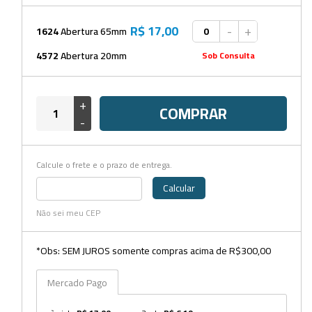
Beckers
Borrifadores
R$ 17,00
-
+
1624
Abertura 65mm
Cachimbos
4572
Abertura 20mm
Sob Consulta
Caixas
+
COMPRAR
Cassetes
-
Cálices e Copos
Calcule o frete e o prazo de entrega.
Cestos e Baldes
Calcular
Coletores
Não sei meu CEP
Coletores e Diagnóstico
Cones
*Obs: SEM JUROS somente compras acima de R$300,00
Cubetas
Mercado Pago
Dessecadores