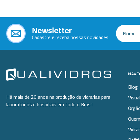
-
+
N:5-40x0,6
-
+
N:6-40x0,6
Newsletter
-
+
N:7-40x0,7
Cadastre e receba nossas novidades
NAVE
Blog
Há mais de 20 anos na produção de vidrarias para
Visua
laboratórios e hospitais em todo o Brasil.
Orgão
Quem
Vidra
Polít