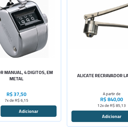
Selecione a Quanti
Diâm. 8mm
Diâm. 11mm
Diâm. 13mm
Diâm. 20mm
 MANUAL, 4 DIGITOS, EM
ALICATE RECRAVADOR 
METAL
R$ 37,50
A partir de
R$ 840,00
7x de R$ 6,15
12x de R$ 85,13