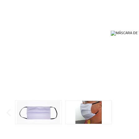
Ponteiras
Butirômetros
Papéis
Plásticos
Cadinhos
Equip
Kits
Cálices e Copos
Veja m
Customizados
Câmaras de Contagem
Plásti
OUTLET
Condensadores
Cones
Conexões
Cubas e Cubetas
Dessecadores
Frascos
Funis
Gral