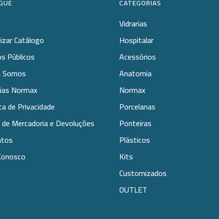
GUE
CATEGORIAS
Vidrarias
lizar Catálogo
Hospitalar
s Públicos
Acessórios
 Somos
Anatomia
rias Normax
Normax
ica de Privacidade
Porcelanas
 de Mercadoria e Devoluções
Ponteiras
atos
Plásticos
Conosco
Kits
Customizados
OUTLET