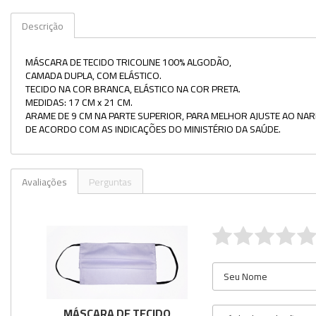
Kits
Descrição
Lâminas e Lamínulas
MÁSCARA DE TECIDO TRICOLINE 100% ALGODÃO,
CAMADA DUPLA, COM ELÁSTICO.
Pipetas e Picnômetros
TECIDO NA COR BRANCA, ELÁSTICO NA COR PRETA.
MEDIDAS: 17 CM x 21 CM.
Placas e Microplacas
ARAME DE 9 CM NA PARTE SUPERIOR, PARA MELHOR AJUSTE AO NARI
DE ACORDO COM AS INDICAÇÕES DO MINISTÉRIO DA SAÚDE.
Potes
Provetas
Avaliações
Perguntas
Receptores de Destilação
Repipetadores
Rolhas
Sistemas de Filtração
Tubos
MÁSCARA DE TECIDO