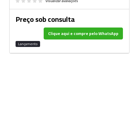
Beckers
Visualizar avaliações
Borrifadores
Preço sob consulta
Cachimbos
Clique aqui e compre pelo WhatsApp
Caixas
Lançamento
Cassetes
Cálices e Copos
Cestos e Baldes
Coletores
Coletores e Diagnóstico
Cones
Cubetas
Dessecadores