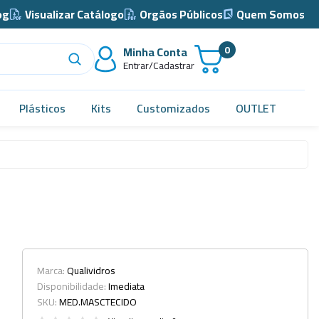
og
Visualizar Catálogo
Orgãos Públicos
Quem Somos
0
Minha Conta
Entrar/Cadastrar
Plásticos
Kits
Customizados
OUTLET
Acidimetro de Dornic
Alças
Almotolia e Pissetas
Balão e Bastão
Bandejas
Marca:
Qualividros
Disponibilidade:
Imediata
Barril, Barrilete e Bombonas
SKU:
MED.MASCTECIDO