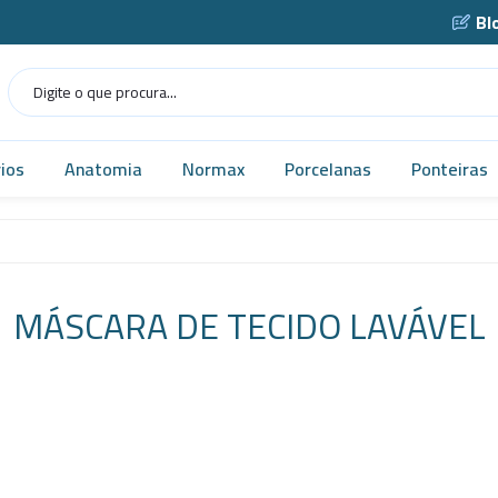
Bl
ios
Anatomia
Normax
Porcelanas
Ponteiras
Humana
Norma USP
Caçarola
as
Veterinária
Vidrarias
Cadinho
MÁSCARA DE TECIDO LAVÁVEL
as
MICROSCÓPIO
Cápsula
gens
Simuladores
Funil
Robótica
Gral
tes
Tecnologia
Navícula