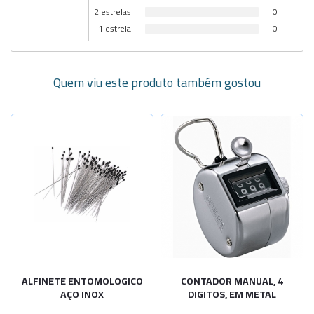
2 estrelas
0
1 estrela
0
Quem viu este produto também gostou
Selecione a Quantidade
-
+
N:000-40x0
-
+
N:00-40x0,
-
+
N:0-40x0,3
-
+
N:1-40x0,4
N:2-40x0,4
Sob Consulta
ALFINETE ENTOMOLOGICO
CONTADOR MANUAL, 4
AÇO INOX
DIGITOS, EM METAL
N:3-40x0,5
Sob Consulta