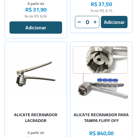
R$ 37,50
A partir de
R$ 31,90
-
+
7x de R$ 6,15
N:4-40x0,5
6x de R$ 6,04
-
+
N:5-40x0,6
-
+
N:6-40x0,6
Selecione a Quantidade
-
+
N:7-40x0,7
-
+
Diâm. 8mm
Diâm. 11mm
Sob Consulta
Diâm. 13mm
Sob Consulta
-
+
Diâm. 20mm
ALICATE RECRAVADOR
ALICATE RECRAVADOR PARA
LACRADOR
TAMPA FLIPP OFF
R$ 840,00
A partir de