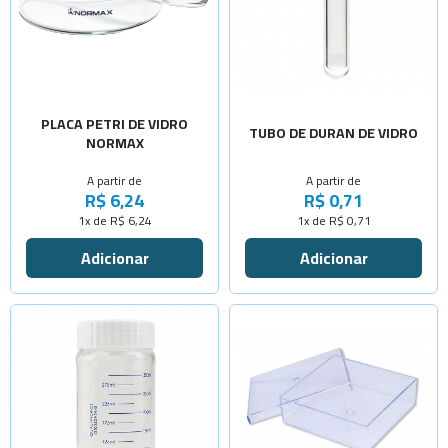
-
+
-
+
80x15mm
5x50mm
-
+
-
+
90x15mm
7x40mm
-
+
100x15mm
7x45
Sob Consulta
PLACA PETRI DE VIDRO
TUBO DE DURAN DE VIDRO
NORMAX
-
+
-
+
100x20mm
7x90
A partir de
A partir de
-
+
R$ 6,24
R$ 0,71
120x20mm
1x de R$ 6,24
1x de R$ 0,71
-
+
150x25mm
Selecione a Quantidade
-
+
Cap.100ml
-
+
Selecione a Quantidade
Cap.200ml
Sem calço
Sob Consulta