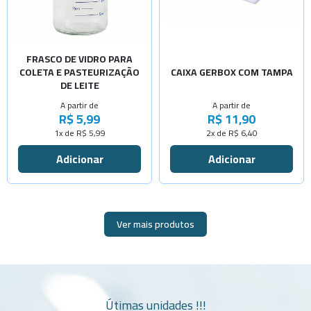
-
+
Cap.175ml
-
+
-
+
Com calço
Cap.300ml
-
+
FRASCO DE VIDRO PARA
Cap.500ml
COLETA E PASTEURIZAÇÃO
CAIXA GERBOX COM TAMPA
-
+
DE LEITE
Cap.600ml
A partir de
A partir de
-
+
R$ 5,99
R$ 11,90
Cap.150ml
1x de R$ 5,99
2x de R$ 6,40
-
+
Cap.700ml
Ver mais produtos
Útimas unidades !!!