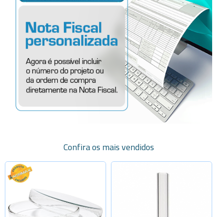
Confira os mais vendidos
Selecione a Quantidade
Selecione a Quantidade
-
+
-
+
40x12mm
5x30mm
-
+
-
+
60x15mm
5x40mm