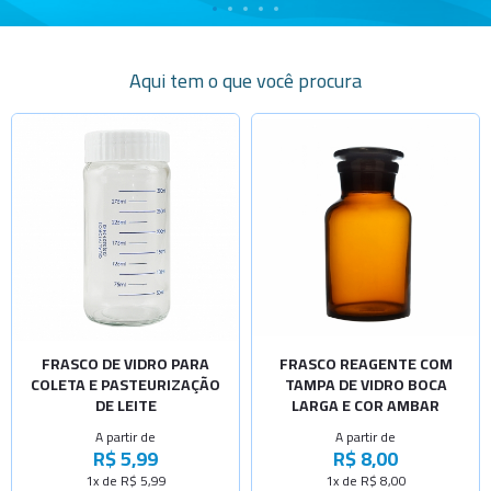
Aqui tem o que você procura
Selecione a Quantidade
Selecione a Quantidade
-
+
-
+
Cap.100ml
Cap.60ml
-
+
-
+
Cap.200ml
Cap.125ml
-
+
-
+
Cap.175ml
Cap.250ml
-
+
-
+
Cap.300ml
Cap.500ml
-
+
-
+
FRASCO DE VIDRO PARA
FRASCO REAGENTE COM
Cap.500ml
Cap.1000ml
COLETA E PASTEURIZAÇÃO
TAMPA DE VIDRO BOCA
-
+
DE LEITE
LARGA E COR AMBAR
Cap.600ml
A partir de
A partir de
-
+
R$ 5,99
R$ 8,00
Cap.150ml
1x de R$ 5,99
1x de R$ 8,00