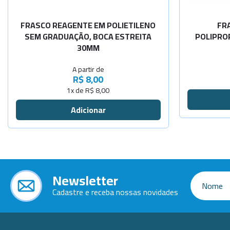
-
+
cap.1000ml
FRASCO REAGENTE EM POLIETILENO
FR
SEM GRADUAÇÃO, BOCA ESTREITA
POLIPRO
30MM
A partir de
R$ 8,00
1x de R$ 8,00
Newsletter
Cadastre e receba nossas novidades