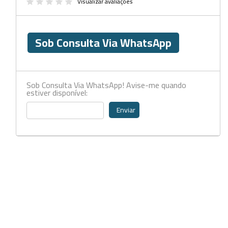
Beckers
Visualizar avaliações
Borrifadores
Sob Consulta Via WhatsApp
Cachimbos
Caixas
Cassetes
Sob Consulta Via WhatsApp! Avise-me quando
estiver disponível:
Cálices e Copos
Enviar
Cestos e Baldes
Coletores
Coletores e Diagnóstico
Cones
Cubetas
Dessecadores