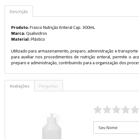
Kits
Descrição
Lâminas e Lamínulas
Produto:
Frasco Nutrição Enteral Cap. 300mL
Marca:
Qualividros
Pipetas e Picnômetros
Material:
Plástico
Placas e Microplacas
Utilizado para armazenamento, preparo, administração e transporte d
para auxiliar nos procedimentos de nutrição enteral, permite o ac
Potes
preparo e administração, contribuindo para a organização dos proce
Provetas
Receptores de Destilação
Avaliações
Perguntas
Repipetadores
Rolhas
Sistemas de Filtração
Tubos