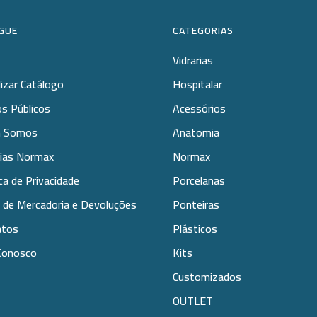
GUE
CATEGORIAS
Vidrarias
lizar Catálogo
Hospitalar
s Públicos
Acessórios
 Somos
Anatomia
rias Normax
Normax
ica de Privacidade
Porcelanas
 de Mercadoria e Devoluções
Ponteiras
atos
Plásticos
Conosco
Kits
Customizados
OUTLET