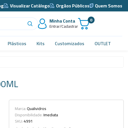
og
Visualizar Catálogo
Orgãos Públicos
Quem Somos
0
Minha Conta
Entrar/Cadastrar
Plásticos
Kits
Customizados
OUTLET
Acidimetro de Dornic
Alças
00ML
Almotolia e Pissetas
Balão e Bastão
Bandejas
Marca:
Qualividros
Disponibilidade:
Imediata
Barril, Barrilete e Bombonas
SKU:
4991