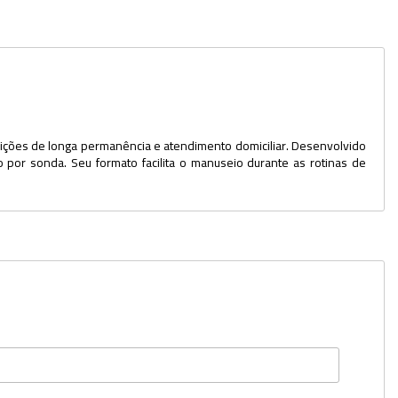
Dispensers
Espátulas
Estantes
Frascos
ituições de longa permanência e atendimento domiciliar. Desenvolvido
o por sonda. Seu formato facilita o manuseio durante as rotinas de
Funis
Kits
Lavadores
Lâminas e Lamínulas
Pipetadores e Repipetadores
Pipetas e Picnômetros
Placas e Microplacas