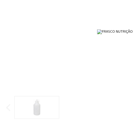
Ponteiras
Butirômetros
Papéis
Plásticos
Cadinhos
Equip
Kits
Cálices e Copos
Veja m
Customizados
Câmaras de Contagem
Plásti
OUTLET
Condensadores
Cones
Conexões
Cubas e Cubetas
Dessecadores
Frascos
Funis
Gral