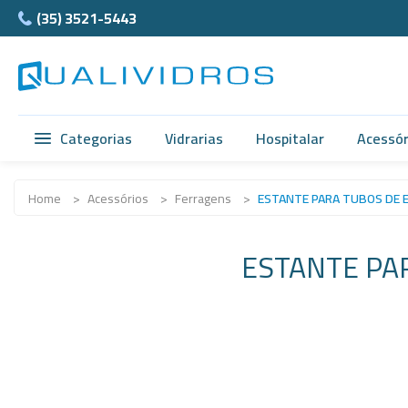
(35) 3521-5443
Categorias
Vidrarias
Hospitalar
Acessór
Vidrarias
Acidimetro de Dornic
Ágata
Home
>
Acessórios
>
Ferragens
>
ESTANTE PARA TUBOS DE E
Hospitalar
Alças
Cubet
ESTANTE PAR
Acessórios
Ampolas
Câmar
Anatomia
Balão e Bastão
Ferra
Normax
Beckers
Teflon
Porcelanas
Buretas
Supor