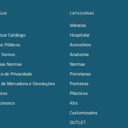
GUE
CATEGORIAS
Vidrarias
lizar Catálogo
Hospitalar
s Públicos
Acessórios
 Somos
Anatomia
rias Normax
Normax
ica de Privacidade
Porcelanas
 de Mercadoria e Devoluções
Ponteiras
atos
Plásticos
Conosco
Kits
Customizados
OUTLET