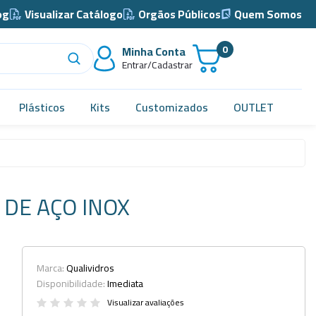
og
Visualizar Catálogo
Orgãos Públicos
Quem Somos
0
Minha Conta
Entrar/Cadastrar
Plásticos
Kits
Customizados
OUTLET
Acidimetro de Dornic
Alças
 DE AÇO INOX
Almotolia e Pissetas
Balão e Bastão
Bandejas
Marca:
Qualividros
Disponibilidade:
Imediata
Barril, Barrilete e Bombonas
Visualizar avaliações