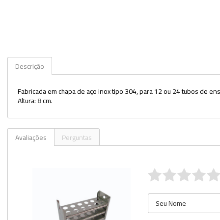
Kits
Lâminas e Lamínulas
Pipetas e Picnômetros
Descrição
Placas e Microplacas
Fabricada em chapa de aço inox tipo 304, para 12 ou 24 tubos de en
Potes
Altura: 8 cm.
Provetas
Receptores de Destilação
Avaliações
Perguntas
Repipetadores
Rolhas
Sistemas de Filtração
Tubos