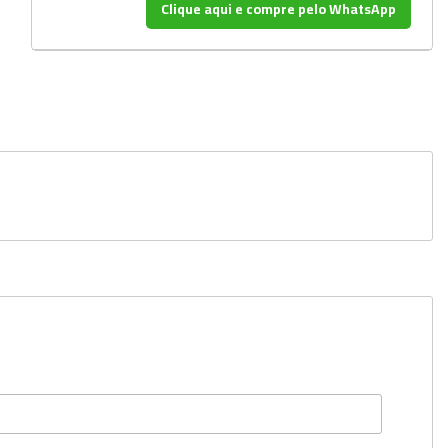
Clique aqui e compre pelo WhatsApp
Dispensers
Espátulas
Estantes
Frascos
Funis
Kits
Lavadores
Lâminas e Lamínulas
Pipetadores e Repipetadores
Pipetas e Picnômetros
Placas e Microplacas