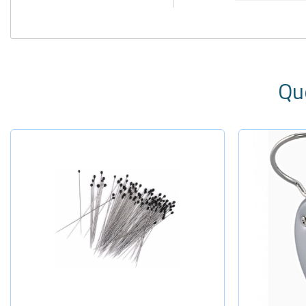
Qu
Selecione a Quantidade
-
+
N:000-40x0
-
+
N:00-40x0,
-
+
N:0-40x0,3