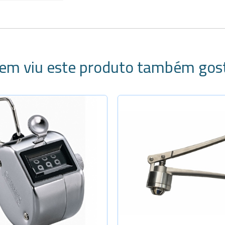
em viu este produto também gos
Selecione a Quanti
Diâm. 8mm
Diâm. 11mm
Diâm. 13mm