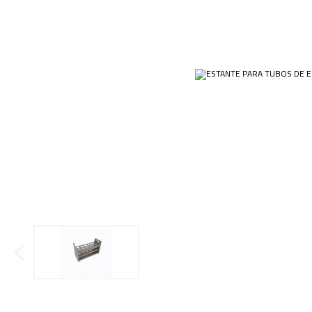
Ponteiras
Butirômetros
Papéis
Plásticos
Cadinhos
Equip
Kits
Cálices e Copos
Veja m
Customizados
Câmaras de Contagem
Plásti
OUTLET
Condensadores
Cones
Conexões
Cubas e Cubetas
Dessecadores
Frascos
Funis
Gral