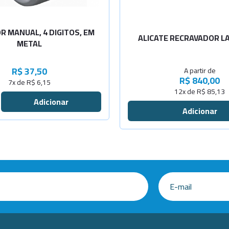
Diâm. 20mm
 MANUAL, 4 DIGITOS, EM
ALICATE RECRAVADOR 
METAL
R$ 37,50
A partir de
R$ 840,00
7x de R$ 6,15
12x de R$ 85,13