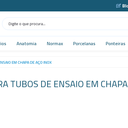
Bl
ios
Anatomia
Normax
Porcelanas
Ponteiras
Humana
Norma USP
Caçarola
NSAIO EM CHAPA DE AÇO INOX
as
Veterinária
Vidrarias
Cadinho
A TUBOS DE ENSAIO EM CHAPA
as
MICROSCÓPIO
Cápsula
gens
Simuladores
Funil
Robótica
Gral
tes
Tecnologia
Navícula