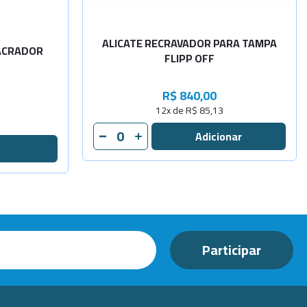
-
+
Consulta
ALICATE RECRAVADOR PARA TAMPA
LACRADOR
FLIPP OFF
R$ 840,00
12x de R$ 85,13