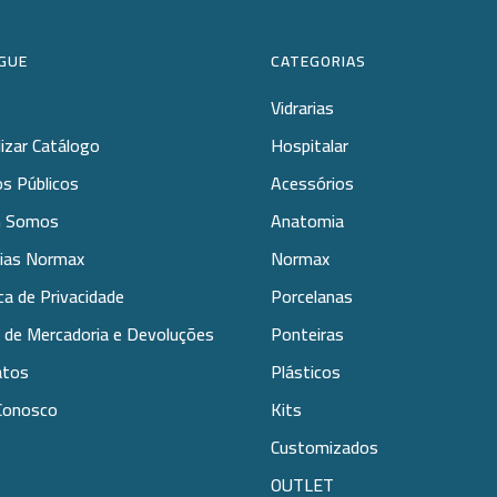
GUE
CATEGORIAS
Vidrarias
lizar Catálogo
Hospitalar
s Públicos
Acessórios
 Somos
Anatomia
rias Normax
Normax
ica de Privacidade
Porcelanas
 de Mercadoria e Devoluções
Ponteiras
atos
Plásticos
Conosco
Kits
Customizados
OUTLET