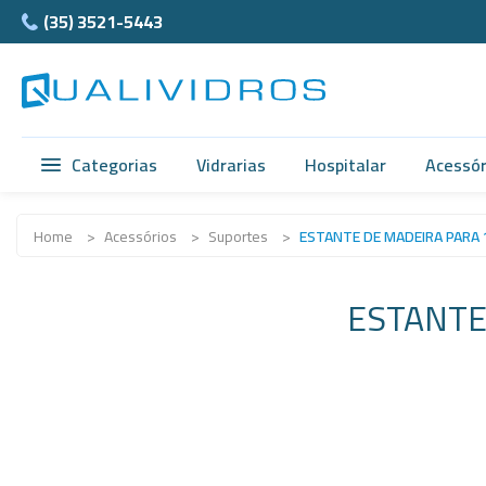
(35) 3521-5443
Categorias
Vidrarias
Hospitalar
Acessór
Vidrarias
Acidimetro de Dornic
Ágata
Home
>
Acessórios
>
Suportes
>
ESTANTE DE MADEIRA PARA 
Hospitalar
Alças
Cubet
ESTANTE
Acessórios
Ampolas
Câmar
Anatomia
Balão e Bastão
Ferra
Normax
Beckers
Teflon
Porcelanas
Buretas
Supor