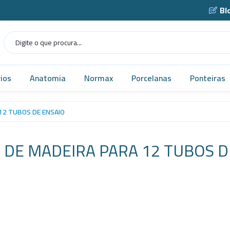
Bl
ios
Anatomia
Normax
Porcelanas
Ponteiras
Humana
Norma USP
Caçarola
12 TUBOS DE ENSAIO
as
Veterinária
Vidrarias
Cadinho
 DE MADEIRA PARA 12 TUBOS D
as
MICROSCÓPIO
Cápsula
gens
Simuladores
Funil
Robótica
Gral
tes
Tecnologia
Navícula