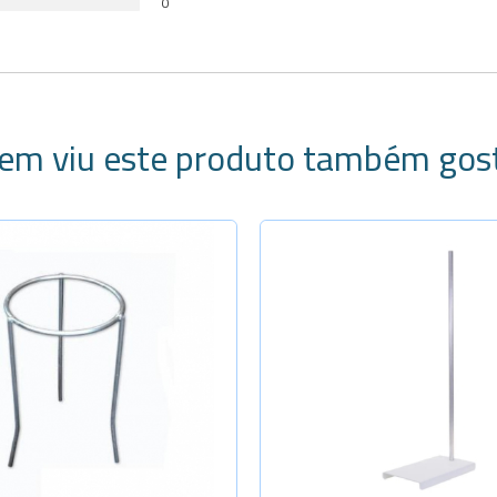
0
em viu este produto também gos
ecione a Quantidade
Selecione a Quanti
-
+
Alt. 45cm
-
+
Alt. 75cm
-
+
Alt. 100cm