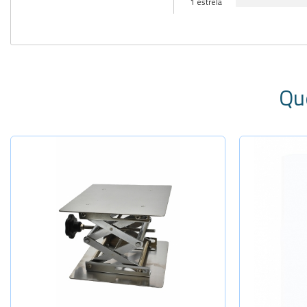
1 estrela
Qu
Selecione a Quantidade
Sel
-
+
100x100x17
10x18cm
-
+
150x150x25
12x20cm
-
+
200x200x35
15x26cm