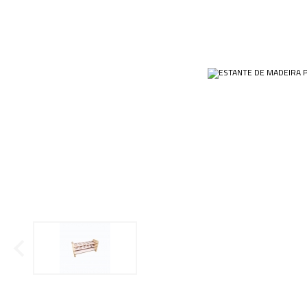
Ponteiras
Butirômetros
Papéis
Plásticos
Cadinhos
Equip
Kits
Cálices e Copos
Veja m
Customizados
Câmaras de Contagem
Plásti
OUTLET
Condensadores
Cones
Conexões
Cubas e Cubetas
Dessecadores
Frascos
Funis
Gral