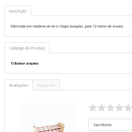
Kits
Descrição
Lâminas e Lamínulas
Fabricada em madeira de lei e chapa duraplac, para 12 tubos de ensaio.
Pipetas e Picnômetros
Placas e Microplacas
Catálogo do Produto
Potes
1)
Baixar arquivo
Provetas
Receptores de Destilação
Avaliações
Perguntas
Repipetadores
Rolhas
Sistemas de Filtração
Tubos