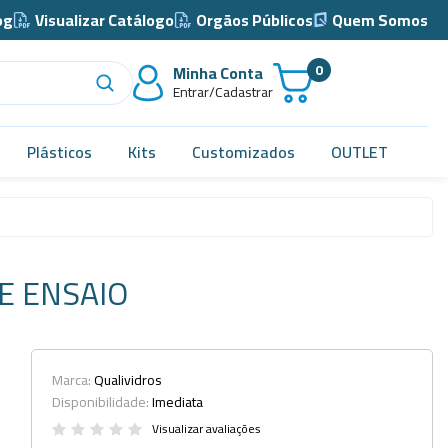
og
Visualizar Catálogo
Orgãos Públicos
Quem Somos
0
Minha Conta
Entrar/Cadastrar
Plásticos
Kits
Customizados
OUTLET
Acidimetro de Dornic
Alças
E ENSAIO
Almotolia e Pissetas
Balão e Bastão
Bandejas
Marca:
Qualividros
Disponibilidade:
Imediata
Barril, Barrilete e Bombonas
Visualizar avaliações