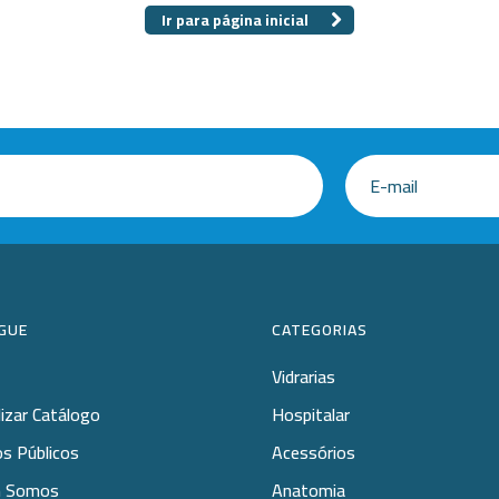
 Especiais
Placa
Ir para página inicial
amentos
ais opções...
cos
GUE
CATEGORIAS
Vidrarias
lizar Catálogo
Hospitalar
s Públicos
Acessórios
 Somos
Anatomia