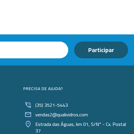
Beckers
Borrifadores
Cachimbos
Caixas
Cassetes
Cálices e Copos
Cestos e Baldes
Coletores
PRECISA DE AJUDA?
Coletores e Diagnóstico
(35) 3521-5443
Cones
vendas2@qualividros.com
Cubetas
Estrada das Águas, km 01, S/N° - Cx. Postal
37
Dessecadores