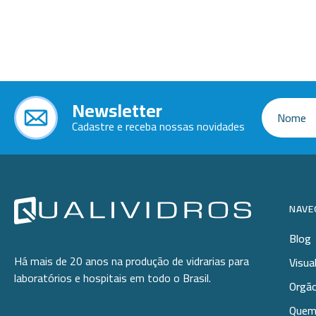
Ponteiras
Butirômetros
Papéis
Plásticos
Cadinhos
Equip
Kits
Cálices e Copos
Veja m
Customizados
Câmaras de Contagem
Plásti
Newsletter
OUTLET
Condensadores
Cadastre e receba nossas novidades
Cones
Conexões
Cubas e Cubetas
NAVE
Dessecadores
Blog
Frascos
Há mais de 20 anos na produção de vidrarias para
Visua
laboratórios e hospitais em todo o Brasil.
Funis
Orgão
Quem
Gral