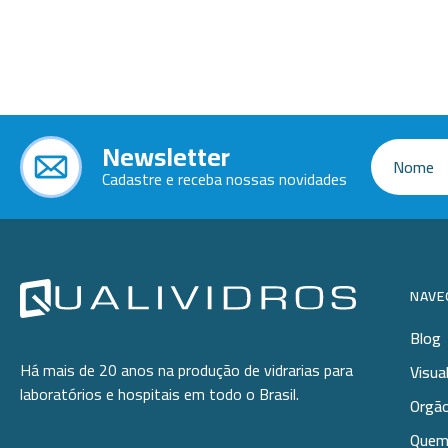
Ponteiras
Butirômetros
Papéis
Plásticos
Cadinhos
Equip
Kits
Cálices e Copos
Veja m
Customizados
Câmaras de Contagem
Plásti
Newsletter
OUTLET
Condensadores
Cadastre e receba nossas novidades
Cones
Conexões
Cubas e Cubetas
NAVE
Dessecadores
Blog
Frascos
Há mais de 20 anos na produção de vidrarias para
Visua
laboratórios e hospitais em todo o Brasil.
Funis
Orgão
Quem
Gral