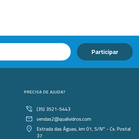
Beckers
Borrifadores
Cachimbos
Caixas
Cassetes
Cálices e Copos
Cestos e Baldes
Coletores
PRECISA DE AJUDA?
Coletores e Diagnóstico
(35) 3521-5443
Cones
vendas2@qualividros.com
Cubetas
Estrada das Águas, km 01, S/N° - Cx. Postal
37
Dessecadores