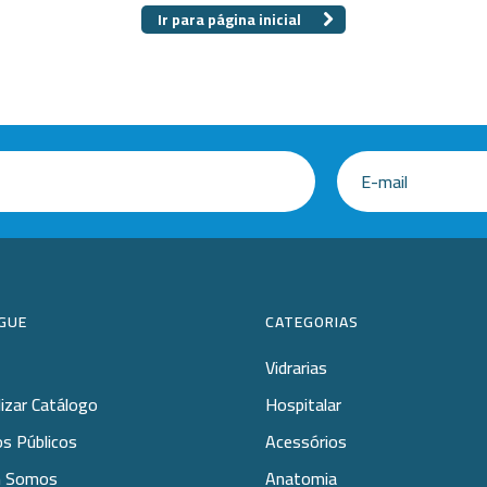
 Especiais
Placa
Ir para página inicial
amentos
ais opções...
cos
GUE
CATEGORIAS
Vidrarias
lizar Catálogo
Hospitalar
s Públicos
Acessórios
 Somos
Anatomia