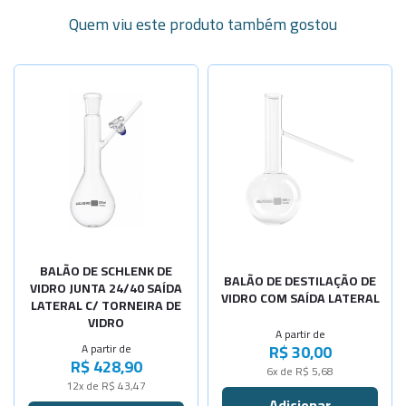
Quem viu este produto também gostou
Selecione a Quantidade
-
+
Cap. 125ml
-
+
Selecione a Quantidade
Cap. 250ml
-
+
-
+
Cap. 500ml
Cap. 500ml
-
+
Cap. 250ml
Sob Consulta
Cap.1000ml
-
+
BALÃO DE SCHLENK DE
Cap.2000ml
BALÃO DE DESTILAÇÃO DE
VIDRO JUNTA 24/40 SAÍDA
VIDRO COM SAÍDA LATERAL
LATERAL C/ TORNEIRA DE
-
+
Cap. 100ml
VIDRO
A partir de
R$ 30,00
A partir de
R$ 428,90
6x de R$ 5,68
12x de R$ 43,47