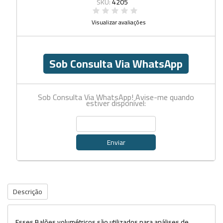
SKU:
4205
Visualizar avaliações
Sob Consulta Via WhatsApp
Sob Consulta Via WhatsApp! Avise-me quando
estiver disponível:
Enviar
Descrição
Esses Balões volumétricos são utilizados para análises de