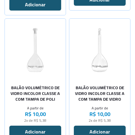
Selecione a Quantidade
Selecione a Quantidade
-
+
-
+
Cap. 5ml
Cap. 5ml
-
+
-
+
Cap. 10ml
Cap. 10ml
-
+
-
+
Cap. 20ml
Cap. 20ml
-
+
-
+
Cap. 25ml
Cap. 25ml
-
+
-
+
BALÃO VOLUMÉTRICO DE
BALÃO VOLUMÉTRICO DE
Cap. 50ml
Cap. 50ml
VIDRO INCOLOR CLASSE A
VIDRO INCOLOR CLASSE A
COM TAMPA DE POLI
COM TAMPA DE VIDRO
-
+
-
+
Cap. 100ml
Cap. 100ml
A partir de
A partir de
R$ 10,00
R$ 10,00
-
+
-
+
Cap. 200ml
Cap. 200ml
2x de R$ 5,38
2x de R$ 5,38
-
+
-
+
Cap. 250ml
Cap. 250ml