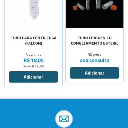
-
+
Cap.15ml-N
Cap.50ml-N
Sob Consulta
TUBO PARA CENTRÍFUGA
TUBO CRIOGÊNICO
(FALCON)
CONGELAMENTO ESTERIL
A partir de
R$ preço
R$ 18,00
sob consulta
3x de R$ 6,55