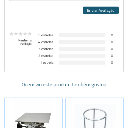
5 estrelas
0
Nenhuma
4 estrelas
0
avaliação
3 estrelas
0
2 estrelas
0
1 estrela
0
Quem viu este produto também gostou
Selecione a Quantidade
-
+
Selecione a Quantidade
10x18cm
-
+
-
+
100x100x17
12x20cm