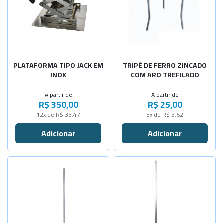
-
+
-
+
150x150x25
15x26cm
-
+
-
+
200x200x35
18x23cm
PLATAFORMA TIPO JACK EM
TRIPÉ DE FERRO ZINCADO
INOX
COM ARO TREFILADO
A partir de
A partir de
R$ 350,00
R$ 25,00
12x de R$ 35,47
5x de R$ 5,62
Selecione a Quantidade
Selecione a Quantidade
-
+
-
+
Alt. 45cm
Alt. 45cm