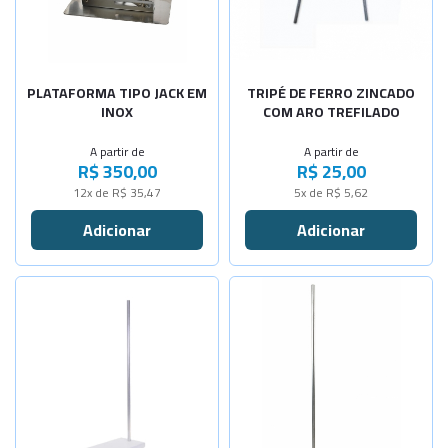
-
+
15x26cm
-
+
-
+
200x200x35
18x23cm
PLATAFORMA TIPO JACK EM
TRIPÉ DE FERRO ZINCADO
INOX
COM ARO TREFILADO
A partir de
A partir de
R$ 350,00
R$ 25,00
12x de R$ 35,47
5x de R$ 5,62
Selecione a Quantidade
Selecione a Quantidade
-
+
-
+
Alt. 45cm
Alt. 45cm
-
+
Alt. 75cm
Sob Consulta
Alt. 75cm