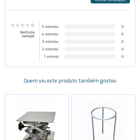
5 estrelas
0
Nenhuma
4 estrelas
0
avaliação
3 estrelas
0
2 estrelas
0
1 estrela
0
Quem viu este produto também gostou
Selecione a Quantidade
-
+
Selecione a Quantidade
10x18cm
-
+
-
+
100x100x17
12x20cm
-
+
150x150x25