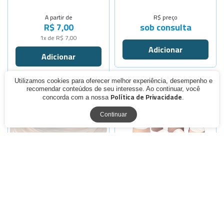
-
+
Diâm. 15mm
A partir de
R$ preço
R$ 7,00
sob consulta
-
+
Diâm. 15mm
1x de R$ 7,00
-
+
Diâm. 20mm
-
+
Diâm. 20mm
Utilizamos cookies para oferecer melhor experiência, desempenho e
Selecione a Quantidade
Selecione a Quantidade
recomendar conteúdos de seu interesse. Ao continuar, você
-
+
Diâm. 25mm
Política de Privacidade
concorda com a nossa
.
-
+
-
+
Diâm. Ext.
N1: 11x9x1
-
+
Continuar
Diâm. 25mm
-
+
-
+
Diâm. Ext.
N1B: 13x10
-
+
Diâm. 30mm
-
+
-
+
Diâm. Ext.
N2: 14x11x
-
+
Diâm. 30mm
-
+
-
+
Diâm. Ext.
N3: 16x12x
-
+
Diâm. 35mm
-
+
-
+
Diâm. Ext.
N4: 17x13,
-
+
MANGUEIRA DE SILICONE
ROLHA DE BORRACHA
Diâm. 35mm
-
+
-
+
Diâm. Ext.
N5: 18x14x