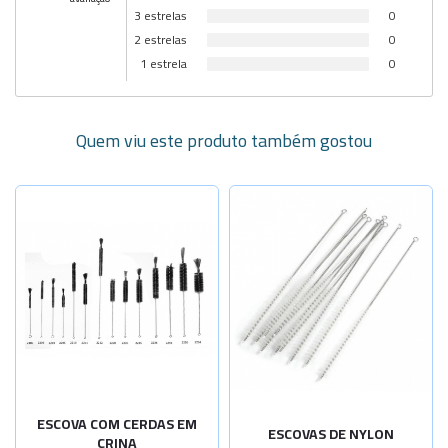
3 estrelas
0
2 estrelas
0
1 estrela
0
Quem viu este produto também gostou
Selecione a Quantidade
-
+
Diâm. 8mm
-
+
Diâm. 10mm
-
+
Diâm. 10mm
Diâm. 12mm
Sob Consulta
Diâm. 15mm
Sob Consulta
ESCOVA COM CERDAS EM
ESCOVAS DE NYLON
CRINA