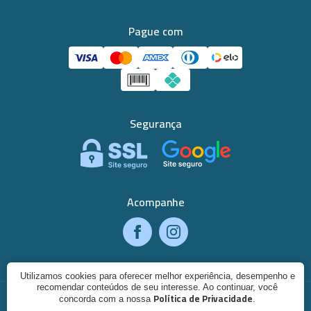
Pague com
Segurança
Acompanhe
Utilizamos cookies para oferecer melhor experiência, desempenho e
recomendar conteúdos de seu interesse. Ao continuar, você
© 2003 - 2026. Qualividros. CNPJ: 06.003.551/0001-95. Todos os
Política de Privacidade
concorda com a nossa
.
direitos reservados.