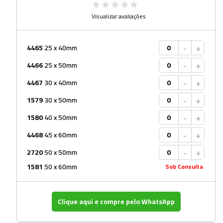
Visualizar avaliações
-
+
4465
25 x 40mm
-
+
4466
25 x 50mm
-
+
4467
30 x 40mm
-
+
1579
30 x 50mm
-
+
1580
40 x 50mm
-
+
4468
45 x 60mm
-
+
2720
50 x 50mm
1581
50 x 60mm
Sob Consulta
Clique aqui e compre pelo WhatsApp