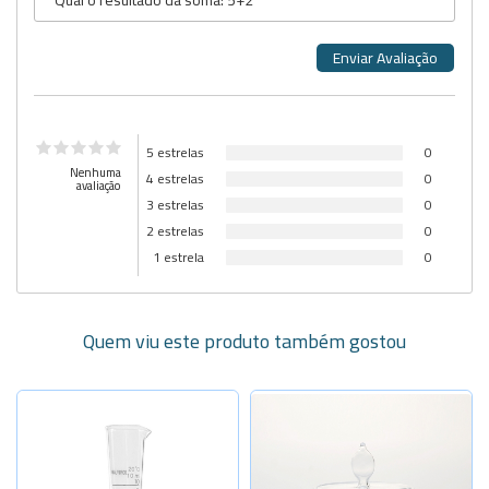
5 estrelas
0
Nenhuma
4 estrelas
0
avaliação
3 estrelas
0
2 estrelas
0
1 estrela
0
Quem viu este produto também gostou
Selecione a Quantidade
-
+
Cap.10ml