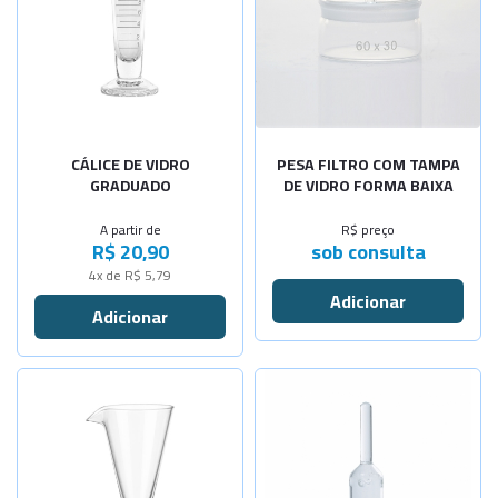
-
+
Cap.20ml
-
+
Cap.30ml
-
+
Cap.60ml
-
+
Cap.100ml
CÁLICE DE VIDRO
PESA FILTRO COM TAMPA
GRADUADO
DE VIDRO FORMA BAIXA
-
+
Cap.125ml
A partir de
R$ preço
R$ 20,90
sob consulta
-
+
Cap.150ml
4x de R$ 5,79
-
+
Cap.250ml
-
+
Cap.500ml
-
+
Cap.1000ml
-
+
Cap.2000ml
Selecione a Quantidade