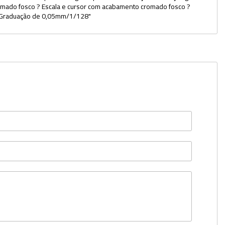
mado fosco ? Escala e cursor com acabamento cromado fosco ?
Potes
 ? Graduação de 0,05mm/1/128"
Provetas
Rolhas
Sacos
Suportes
Swabs
Tampas
Torneiras
Tubos e Microtubos
Tubos para Coleta
Vidro Relógio