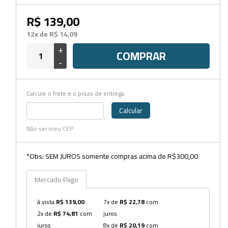
Beckers
R$ 139,00
Borrifadores
12x de R$ 14,09
Cachimbos
+
COMPRAR
-
Caixas
Cassetes
Calcule o frete e o prazo de entrega.
Cálices e Copos
Calcular
Cestos e Baldes
Não sei meu CEP
Coletores
*Obs: SEM JUROS somente compras acima de R$300,00
Coletores e Diagnóstico
Mercado Pago
Cones
à vista
R$ 139,00
7x de
R$ 22,78
com
Cubetas
2x de
R$ 74,81
com
juros
Dessecadores
juros
8x de
R$ 20,19
com