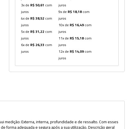
3x de
R$ 50,61
com
juros
Dispensers
juros
9x de
R$ 18,18
com
4x de
R$ 38,52
com
juros
Espátulas
juros
10x de
R$ 16,49
com
5x de
R$ 31,22
com
juros
Estantes
juros
11x de
R$ 15,18
com
Frascos
6x de
R$ 26,33
com
juros
juros
12x de
R$ 14,09
com
Funis
juros
Kits
Lavadores
Lâminas e Lamínulas
Pipetadores e Repipetadores
Pipetas e Picnômetros
sui medição: Externa, interna, profundidade e de ressalto. Com esses
Placas e Microplacas
de forma adequada e segura após a sua utilização. Descrição geral