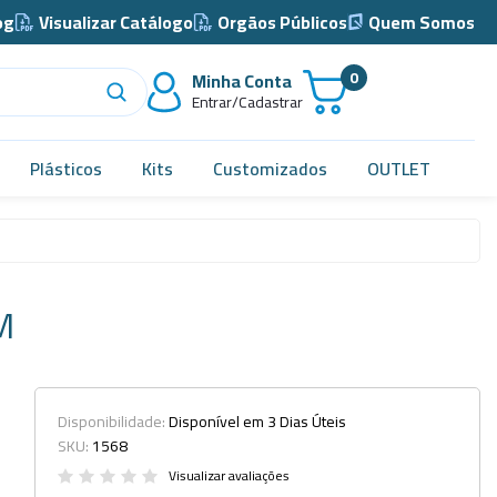
og
Visualizar Catálogo
Orgãos Públicos
Quem Somos
0
Minha Conta
Entrar/Cadastrar
Plásticos
Kits
Customizados
OUTLET
Acidimetro de Dornic
Alças
M
Almotolia e Pissetas
Balão e Bastão
Bandejas
Disponibilidade:
Disponível em 3 Dias Úteis
SKU:
1568
Barril, Barrilete e Bombonas
Visualizar avaliações