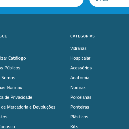
GUE
CATEGORIAS
Vidrarias
lizar Catálogo
Hospitalar
s Públicos
Acessórios
 Somos
Anatomia
rias Normax
Normax
ica de Privacidade
Porcelanas
 de Mercadoria e Devoluções
Ponteiras
atos
Plásticos
Conosco
Kits