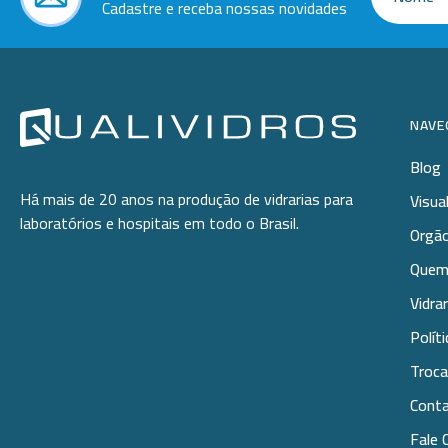
Cadastre e receba nossas novidades
NAVE
Blog
Há mais de 20 anos na produção de vidrarias para
Visua
laboratórios e hospitais em todo o Brasil.
Orgão
Quem
Vidra
Polít
Troca
Cont
Fale 