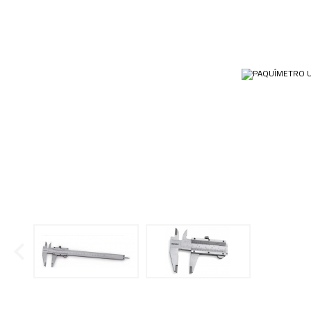
Ponteiras
Condensador
Papéis
Plásticos
Cubas e Cubetas
Equip
Kits
Dessecadores
Veja m
Customizados
Frascos
Plásti
OUTLET
Funil
Gral
Lâminas e Lamínulas
Pipetas e Picnômetros
Placas e Microplacas
Receptor de Destilação
Sistema de Filtração
Tubos