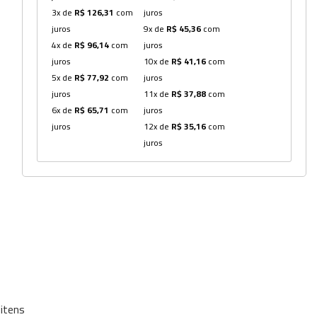
3x de
R$ 126,31
com
juros
Dispensers
juros
9x de
R$ 45,36
com
4x de
R$ 96,14
com
juros
Espátulas
juros
10x de
R$ 41,16
com
5x de
R$ 77,92
com
juros
Estantes
juros
11x de
R$ 37,88
com
Frascos
6x de
R$ 65,71
com
juros
juros
12x de
R$ 35,16
com
Funis
juros
Kits
Lavadores
Lâminas e Lamínulas
Pipetadores e Repipetadores
Pipetas e Picnômetros
Placas e Microplacas
itens