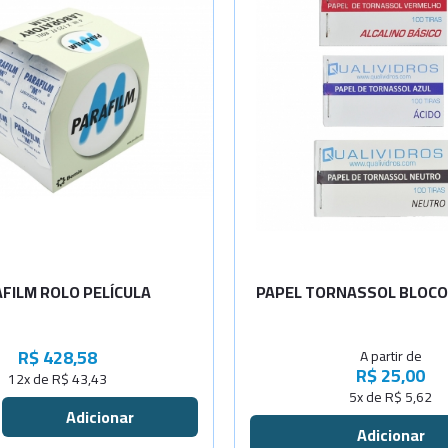
Selecione a Quanti
Vermelho
Azul
Cinza
FILM ROLO PELÍCULA
PAPEL TORNASSOL BLOCO 
R$ 428,58
A partir de
R$ 25,00
12x de R$ 43,43
5x de R$ 5,62