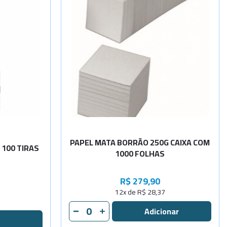
dade
Sob
-
+
Consulta
-
+
PAPEL MATA BORRÃO 250G CAIXA COM
100 TIRAS
1000 FOLHAS
R$ 279,90
12x de R$ 28,37