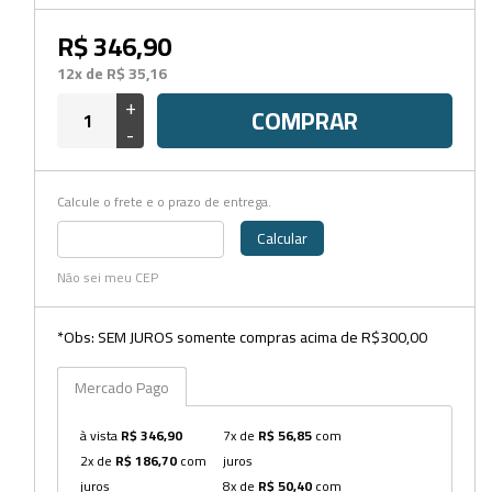
Beckers
R$ 346,90
Borrifadores
12x de R$ 35,16
Cachimbos
+
COMPRAR
-
Caixas
Cassetes
Calcule o frete e o prazo de entrega.
Cálices e Copos
Calcular
Cestos e Baldes
Não sei meu CEP
Coletores
*Obs: SEM JUROS somente compras acima de R$300,00
Coletores e Diagnóstico
Mercado Pago
Cones
à vista
R$ 346,90
7x de
R$ 56,85
com
Cubetas
2x de
R$ 186,70
com
juros
Dessecadores
juros
8x de
R$ 50,40
com