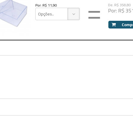
=
De: R$ 358,80
Por: R$ 11,90
Por: R$ 35
Opções..
Comp