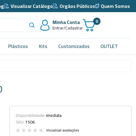
og
Visualizar Catálogo
Orgãos Públicos
Quem Somos
0
Minha Conta
Entrar/Cadastrar
Plásticos
Kits
Customizados
OUTLET
Acidimetro de Dornic
Alças
O
Almotolia e Pissetas
Balão e Bastão
Bandejas
Disponibilidade:
Imediata
SKU:
1506
Barril, Barrilete e Bombonas
Visualizar avaliações