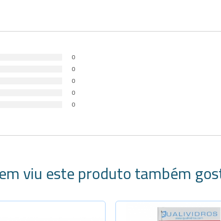
0
0
0
0
0
em viu este produto também gos