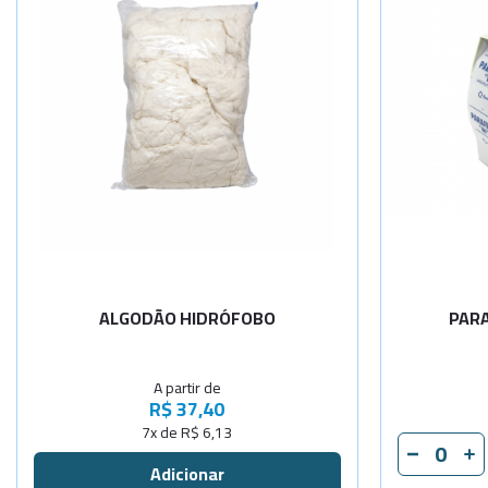
Selecione a Quantidade
-
+
500gr
-
+
1000gr
ALGODÃO HIDRÓFOBO
PARA
A partir de
R$ 37,40
7x de R$ 6,13