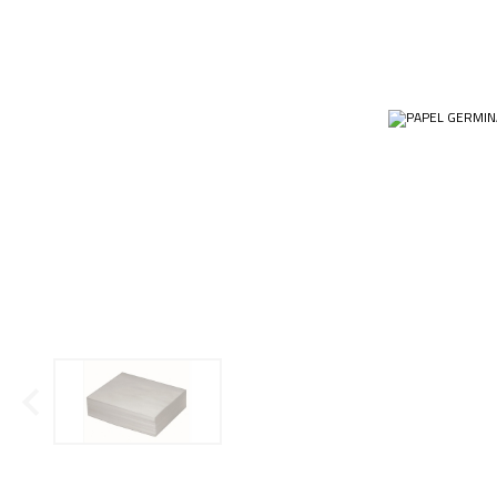
Ponteiras
Butirômetros
Papéis
Plásticos
Cadinhos
Equip
Kits
Cálices e Copos
Veja m
Customizados
Câmaras de Contagem
Plásti
OUTLET
Condensadores
Cones
Conexões
Cubas e Cubetas
Dessecadores
Frascos
Funis
Gral