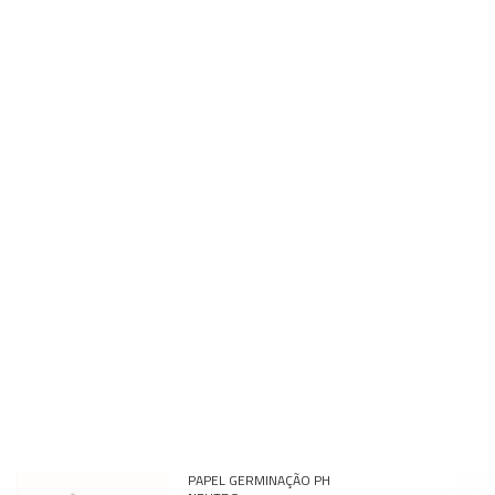
Kits
Lâminas e Lamínulas
Pipetas e Picnômetros
Placas e Microplacas
Potes
Provetas
Receptores de Destilação
Repipetadores
Rolhas
Sistemas de Filtração
Tubos
PAPEL GERMINAÇÃO PH