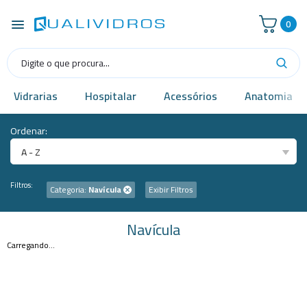
0
Vidrarias
Hospitalar
Acessórios
Anatomia
Ordenar:
A - Z
Filtros:
Categoria:
Navícula
Exibir Filtros
Navícula
Carregando...