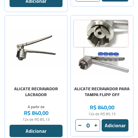
-
+
N:6-40x0,6
Selecione a Quantidade
-
+
N:7-40x0,7
-
+
Diâm. 8mm
Diâm. 11mm
Sob Consulta
Diâm. 13mm
Sob Consulta
-
+
Diâm. 20mm
ALICATE RECRAVADOR
ALICATE RECRAVADOR PARA
LACRADOR
TAMPA FLIPP OFF
R$ 840,00
A partir de
R$ 840,00
12x de R$ 85,13
12x de R$ 85,13