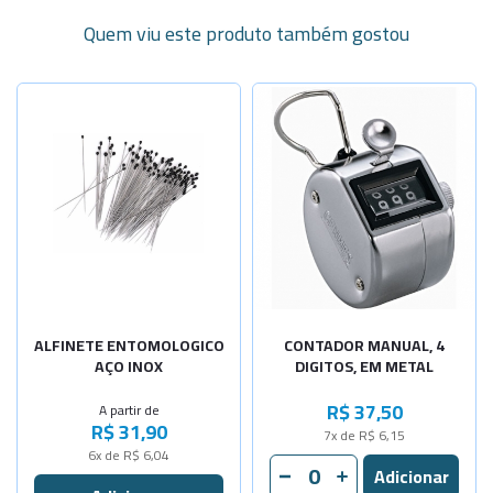
Quem viu este produto também gostou
Selecione a Quantidade
-
+
N:000-40x0
-
+
N:00-40x0,
-
+
N:0-40x0,3
-
+
N:1-40x0,4
N:2-40x0,4
Sob Consulta
ALFINETE ENTOMOLOGICO
CONTADOR MANUAL, 4
AÇO INOX
DIGITOS, EM METAL
N:3-40x0,5
Sob Consulta
R$ 37,50
A partir de
R$ 31,90
-
+
7x de R$ 6,15
N:4-40x0,5
6x de R$ 6,04
-
+
N:5-40x0,6