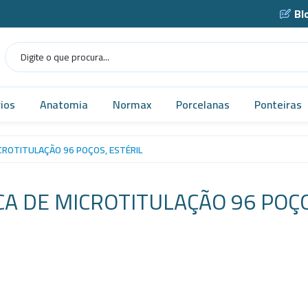
Bl
ios
Anatomia
Normax
Porcelanas
Ponteiras
Humana
Norma USP
Caçarola
CROTITULAÇÃO 96 POÇOS, ESTÉRIL
as
Veterinária
Vidrarias
Cadinho
A DE MICROTITULAÇÃO 96 POÇO
as
MICROSCÓPIO
Cápsula
gens
Simuladores
Funil
Robótica
Gral
tes
Tecnologia
Navícula