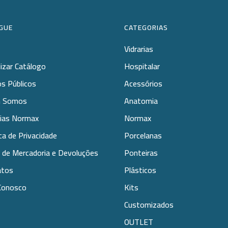
GUE
CATEGORIAS
Vidrarias
lizar Catálogo
Hospitalar
s Públicos
Acessórios
 Somos
Anatomia
rias Normax
Normax
ica de Privacidade
Porcelanas
 de Mercadoria e Devoluções
Ponteiras
atos
Plásticos
Conosco
Kits
Customizados
OUTLET