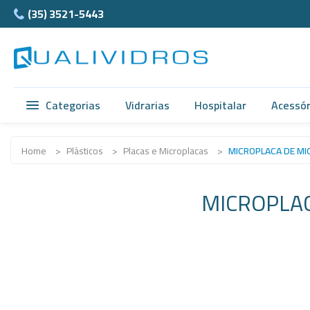
(35) 3521-5443
Categorias
Vidrarias
Hospitalar
Acessór
Vidrarias
Balão e Bastão
Ágata
Home
>
Plásticos
>
Placas e Microplacas
>
MICROPLACA DE MI
Hospitalar
Beckers
Cubet
MICROPLAC
Acessórios
Bureta
Câmar
Anatomia
Butirômetros
Ferra
Normax
Cadinhos
Teflon
Porcelanas
Cálices e Copos
Supor