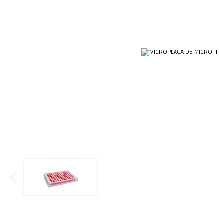
Ponteiras
Condensador
Papéis
Plásticos
Cubas e Cubetas
Equip
Kits
Dessecadores
Veja m
Customizados
Frascos
Plásti
OUTLET
Funil
Gral
Lâminas e Lamínulas
Pipetas e Picnômetros
Placas e Microplacas
Receptor de Destilação
Sistema de Filtração
Tubos