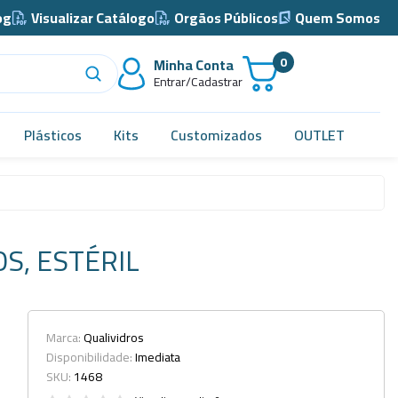
og
Visualizar Catálogo
Orgãos Públicos
Quem Somos
0
Minha Conta
Entrar/Cadastrar
Plásticos
Kits
Customizados
OUTLET
Acidimetro de Dornic
Alças
S, ESTÉRIL
Almotolia e Pissetas
Balão e Bastão
Bandejas
Marca:
Qualividros
Disponibilidade:
Imediata
Barril, Barrilete e Bombonas
SKU:
1468