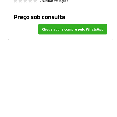
Beckers
Visualizar avaliações
Borrifadores
Preço sob consulta
Cachimbos
Clique aqui e compre pelo WhatsApp
Caixas
Cassetes
Cálices e Copos
Cestos e Baldes
Coletores
Coletores e Diagnóstico
Cones
Cubetas
Dessecadores