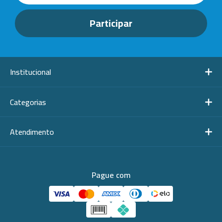
-
+
Diâm. Ext.
Sob Consulta
N16: 61x52
-
+
Diâm. Ext.
Sob Consulta
N18: 89x65
-
+
Diâm. Ext.
Sob Consulta
N19: 122x8
Institucional
Categorias
Atendimento
Pague com