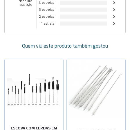
Nenhuma
4 estrelas
0
avaliação
3 estrelas
0
2 estrelas
0
1 estrela
0
Quem viu este produto também gostou
Selecione a Quantidade
-
+
Diâm. 8mm
-
+
Diâm. 10mm
-
+
Diâm. 10mm
Diâm. 12mm
Sob Consulta
Diâm. 15mm
Sob Consulta
ESCOVA COM CERDAS EM