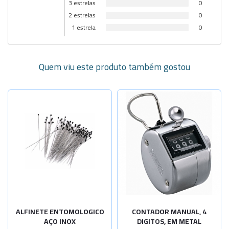
3 estrelas
0
2 estrelas
0
1 estrela
0
Quem viu este produto também gostou
Selecione a Quantidade
-
+
N:000-40x0
-
+
N:00-40x0,
-
+
N:0-40x0,3
-
+
N:1-40x0,4
N:2-40x0,4
Sob Consulta
ALFINETE ENTOMOLOGICO
CONTADOR MANUAL, 4
AÇO INOX
DIGITOS, EM METAL