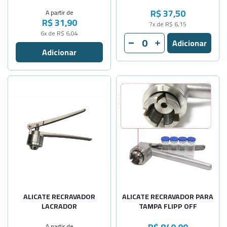
N:3-40x0,5
Sob Consulta
R$ 37,50
A partir de
R$ 31,90
-
+
7x de R$ 6,15
N:4-40x0,5
6x de R$ 6,04
-
+
N:5-40x0,6
-
+
N:6-40x0,6
Selecione a Quantidade
-
+
N:7-40x0,7
-
+
Diâm. 8mm
Diâm. 11mm
Sob Consulta
Diâm. 13mm
Sob Consulta
-
+
Diâm. 20mm
ALICATE RECRAVADOR
ALICATE RECRAVADOR PARA
LACRADOR
TAMPA FLIPP OFF
A partir de