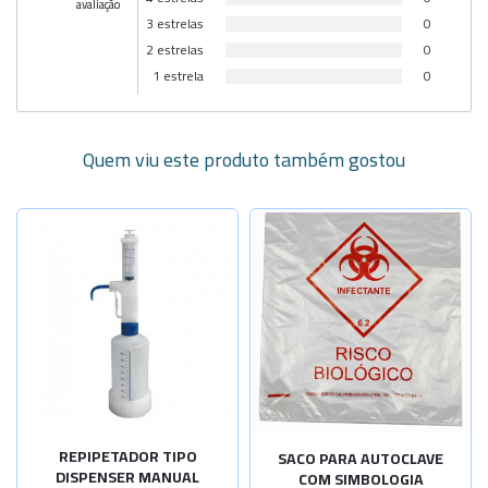
avaliação
3 estrelas
0
2 estrelas
0
1 estrela
0
Quem viu este produto também gostou
Selecione a Quantidade
20 litros
Sob Consulta
-
+
40 litros
60 litros
Sob Consulta
-
+
100 litros
REPIPETADOR TIPO
SACO PARA AUTOCLAVE
DISPENSER MANUAL
COM SIMBOLOGIA