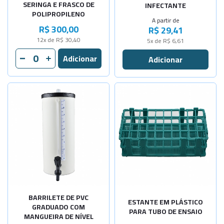
SERINGA E FRASCO DE
INFECTANTE
POLIPROPILENO
A partir de
R$ 300,00
R$ 29,41
12x de R$ 30,40
5x de R$ 6,61
Selecione a Quantidade
Selecione a Quantidade
-
+
-
+
Cap. 5 Lit
Para 40 tu
-
+
-
+
Cap. 10Lit
Para 60 tu
-
+
-
+
Cap. 20Lit
Para 90 tu
-
+
-
+
Cap. 30Lit
Para 24 tu
-
+
-
+
BARRILETE DE PVC
Cap. 50Lit
Para 21 de
ESTANTE EM PLÁSTICO
GRADUADO COM
PARA TUBO DE ENSAIO
MANGUEIRA DE NÍVEL
-
+
Cap.100Lit