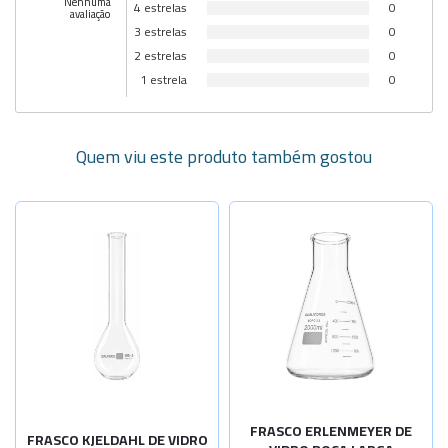
Nenhuma
4 estrelas
0
avaliação
3 estrelas
0
2 estrelas
0
1 estrela
0
Quem viu este produto também gostou
Selecione a Quantidade
Selecione a Quantidade
-
+
-
+
Cap.100ml
Cap. 25ml
-
+
-
+
Cap.250ml
Cap. 50ml
-
+
-
+
Cap.500ml
Cap. 100ml
-
+
-
+
Cap.800ml
Cap. 125ml
-
+
FRASCO ERLENMEYER DE
Cap. 150ml
FRASCO KJELDAHL DE VIDRO