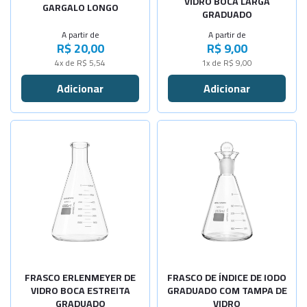
VIDRO BOCA LARGA
GARGALO LONGO
GRADUADO
-
+
Cap. 250ml
A partir de
A partir de
R$ 20,00
R$ 9,00
-
+
Cap. 300ml
4x de R$ 5,54
1x de R$ 9,00
-
+
Cap. 500ml
-
+
Cap.1000ml
Selecione a Quantidade
-
+
Cap.2000ml
-
+
Selecione a Quantidade
Cap. 10ml
-
+
-
+
Cap.125ml
Cap. 25ml
-
+
-
+
Cap.250ml
Cap. 50ml
-
+
-
+
Cap.500ml
Cap. 100ml
-
+
FRASCO ERLENMEYER DE
FRASCO DE ÍNDICE DE IODO
Cap. 125ml
VIDRO BOCA ESTREITA
GRADUADO COM TAMPA DE
GRADUADO
VIDRO