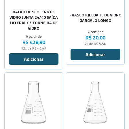
-
+
Cap.800ml
BALÃO DE SCHLENK DE
FRASCO KJELDAHL DE VIDRO
VIDRO JUNTA 24/40 SAÍDA
GARGALO LONGO
LATERAL C/ TORNEIRA DE
VIDRO
A partir de
R$ 20,00
A partir de
R$ 428,90
4x de R$ 5,54
12x de R$ 43,47
Selecione a Quantidade
Selecione a Quantidade
-
+
-
+
Cap. 25ml
Cap. 10ml
-
+
-
+
Cap. 50ml
Cap. 25ml
-
+
-
+
Cap. 100ml
Cap. 50ml
-
+
-
+
Cap. 125ml
Cap. 100ml