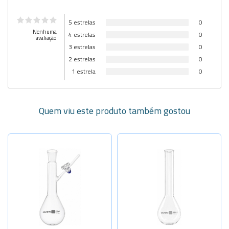
5 estrelas
0
Nenhuma
4 estrelas
0
avaliação
3 estrelas
0
2 estrelas
0
1 estrela
0
Quem viu este produto também gostou
Selecione a Quantidade
-
+
Cap.100ml
-
+
Selecione a Quantidade
Cap.250ml
-
+
-
+
Cap. 500ml
Cap.500ml
Cap. 250ml
Sob Consulta