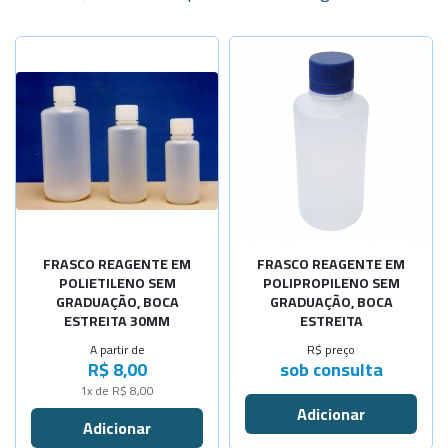
Selecione a Quantidade
cap.125ml
Sob Consulta
cap.250ml
Sob Consulta
-
+
cap.500ml
-
+
cap.1000ml
FRASCO REAGENTE EM
FRASCO REAGENTE EM
POLIETILENO SEM
POLIPROPILENO SEM
GRADUAÇÃO, BOCA
GRADUAÇÃO, BOCA
ESTREITA 30MM
ESTREITA
A partir de
R$ preço
R$ 8,00
sob consulta
1x de R$ 8,00