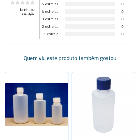
5 estrelas
0
Nenhuma
4 estrelas
0
avaliação
3 estrelas
0
2 estrelas
0
1 estrela
0
Quem viu este produto também gostou
Selecione a Quantidade
cap.125ml
Sob Consulta
cap.250ml
Sob Consulta
-
+
cap.500ml
-
+
cap.1000ml