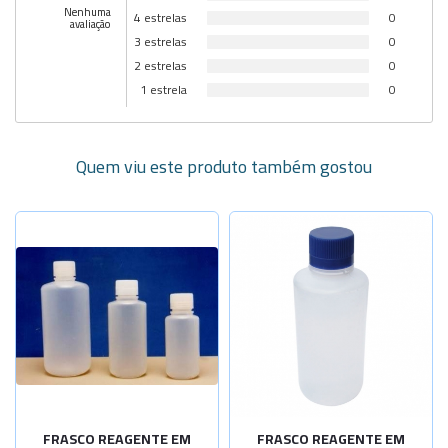
Nenhuma
4 estrelas
0
avaliação
3 estrelas
0
2 estrelas
0
1 estrela
0
Quem viu este produto também gostou
Selecione a Quantidade
cap.125ml
Sob Consulta
cap.250ml
Sob Consulta
-
+
cap.500ml
-
+
cap.1000ml
FRASCO REAGENTE EM
FRASCO REAGENTE EM