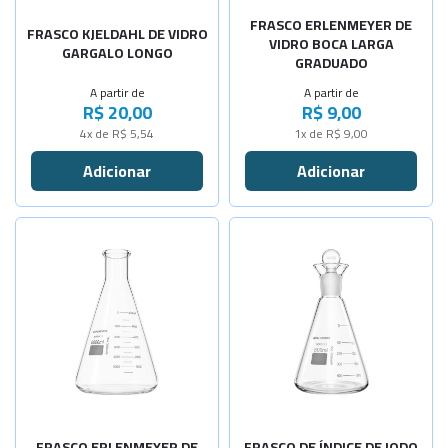
-
+
FRASCO ERLENMEYER DE
Cap. 150ml
FRASCO KJELDAHL DE VIDRO
VIDRO BOCA LARGA
GARGALO LONGO
GRADUADO
-
+
Cap. 250ml
A partir de
A partir de
R$ 20,00
R$ 9,00
-
+
Cap. 300ml
4x de R$ 5,54
1x de R$ 9,00
-
+
Cap. 500ml
-
+
Cap.1000ml
Selecione a Quantidade
-
+
Cap.2000ml
-
+
Selecione a Quantidade
Cap. 10ml
-
+
-
+
Cap.125ml
Cap. 25ml
-
+
-
+
Cap.250ml
Cap. 50ml
-
+
-
+
Cap.500ml
Cap. 100ml
FRASCO ERLENMEYER DE
FRASCO DE ÍNDICE DE IODO