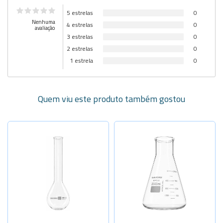
5 estrelas
0
Nenhuma
4 estrelas
0
avaliação
3 estrelas
0
2 estrelas
0
1 estrela
0
Quem viu este produto também gostou
Selecione a Quantidade
Selecione a Quantidade
-
+
-
+
Cap.100ml
Cap. 25ml
-
+
-
+
Cap.250ml
Cap. 50ml
-
+
-
+
Cap.500ml
Cap. 100ml
-
+
-
+
Cap.800ml
Cap. 125ml