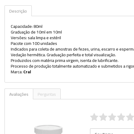
Kits
Descrição
Lâminas e Lamínulas
Capacidade: 80ml
Graduação de 10ml em 10ml
Pipetas e Picnômetros
Versões: sala limpa e estéril
Pacote com 100 unidades
Placas e Microplacas
Indicados para coleta de amostras de fezes, urina, escarro e esperm
Vedação hermética. Graduação perfeita e total visualização.
Potes
Produzidos com matéria prima virgem, isenta de lubrificante.
Processo de produção totalmente automatizado e submetidos a rigor
Provetas
Marca:
Cral
Receptores de Destilação
Repipetadores
Avaliações
Perguntas
Rolhas
Sistemas de Filtração
Tubos