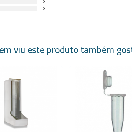
0
0
em viu este produto também gos
ecione a Quantidade
-
+