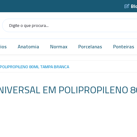
Bl
ios
Anatomia
Normax
Porcelanas
Ponteiras
Humana
Norma USP
Caçarola
 POLIPROPILENO 80ML TAMPA BRANCA
as
Veterinária
Vidrarias
Cadinho
NIVERSAL EM POLIPROPILENO 
as
MICROSCÓPIO
Cápsula
gens
Simuladores
Funil
Robótica
Gral
tes
Tecnologia
Navícula