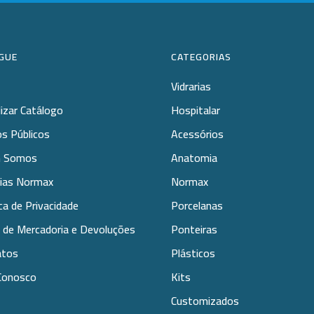
GUE
CATEGORIAS
Vidrarias
lizar Catálogo
Hospitalar
s Públicos
Acessórios
 Somos
Anatomia
rias Normax
Normax
ica de Privacidade
Porcelanas
 de Mercadoria e Devoluções
Ponteiras
atos
Plásticos
Conosco
Kits
Customizados