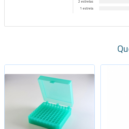
2 estrelas
1 estrela
Qu
Selecione a Quantidade
Sel
-
+
81 microtu
110 x 230