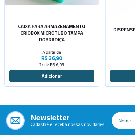
-
+
100 microt
170 x 160
CAIXA PARA ARMAZENAMENTO
DISPENSE
CRIOBOX MICROTUBO TAMPA
DOBRADIÇA
A partir de
R$ 36,90
7x de R$ 6,05
Newsletter
Cadastre e receba nossas novidades