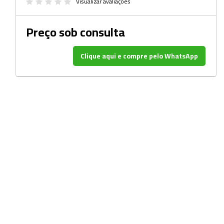
Beckers
Visualizar avaliações
Borrifadores
Preço sob consulta
Cachimbos
Clique aqui e compre pelo WhatsApp
Caixas
Cassetes
Cálices e Copos
Cestos e Baldes
Coletores
Coletores e Diagnóstico
Cones
Cubetas
Dessecadores