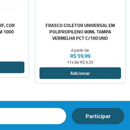
Sem pá - P
Sob
-
+
Consulta
Com pá - P
F, COR
FRASCO COLETOR UNIVERSAL EM
M 1000
POLIPROPILENO 80ML TAMPA
VERMELHA PCT C/100 UND
A partir de
R$ 59,99
11x de R$ 6,55