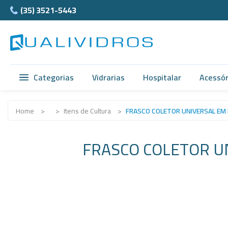
(35) 3521-5443
Categorias
Vidrarias
Hospitalar
Acessór
Vidrarias
Acidimetro de Dornic
Ágata
Home
>
>
Itens de Cultura
>
FRASCO COLETOR UNIVERSAL EM
Hospitalar
Alças
Cubet
FRASCO COLETOR U
Acessórios
Ampolas
Câmar
Anatomia
Balão e Bastão
Ferra
Normax
Beckers
Teflon
Porcelanas
Buretas
Supor