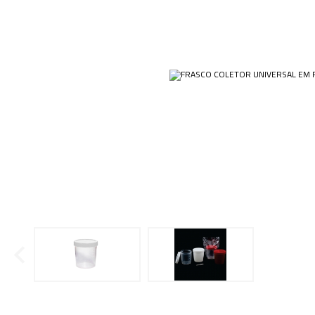
Ponteiras
Butirômetros
Papéis
Plásticos
Cadinhos
Equip
Kits
Cálices e Copos
Veja m
Customizados
Câmaras de Contagem
Plásti
OUTLET
Condensadores
Cones
Conexões
Cubas e Cubetas
Dessecadores
Frascos
Funis
Gral