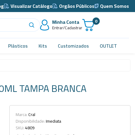
og
Visualizar Catálogo
Orgãos Públicos
Quem Somos
0
Minha Conta
Entrar/Cadastrar
Plásticos
Kits
Customizados
OUTLET
Acidimetro de Dornic
Alças
80ML TAMPA BRANCA
Almotolia e Pissetas
Balão e Bastão
Bandejas
Marca:
Cral
Disponibilidade:
Imediata
Barril, Barrilete e Bombonas
SKU:
4809