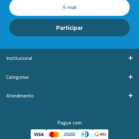
-
+
Diâm. Ext.
Sob Consulta
N15: 55x45
-
+
Diâm. Ext.
Sob Consulta
N16: 61x52
-
+
Diâm. Ext.
Sob Consulta
N18: 89x65
-
+
Diâm. Ext.
Sob Consulta
N19: 122x8
Institucional
Categorias
Atendimento
Pague com