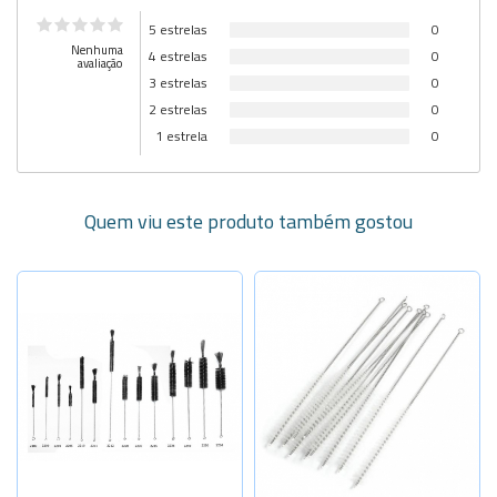
5 estrelas
0
Nenhuma
4 estrelas
0
avaliação
3 estrelas
0
2 estrelas
0
1 estrela
0
Quem viu este produto também gostou
Selecione a Quantidade
-
+
Diâm. 8mm
-
+
Diâm. 10mm
-
+
Diâm. 10mm
Diâm. 12mm
Sob Consulta