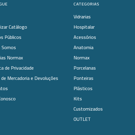
GUE
CATEGORIAS
Vidrarias
lizar Catálogo
Hospitalar
s Públicos
Acessórios
 Somos
Anatomia
rias Normax
Normax
ica de Privacidade
Porcelanas
 de Mercadoria e Devoluções
Ponteiras
atos
Plásticos
Conosco
Kits
Customizados
OUTLET