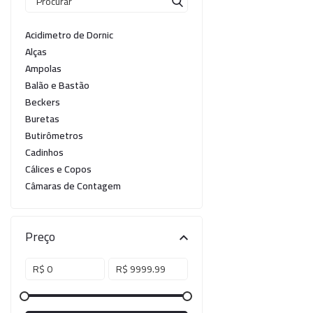
Ponteiras
Butirômetros
Papéis
Plásticos
Cadinhos
Equip
Acidimetro de Dornic
Alças
Kits
Cálices e Copos
Veja m
Ampolas
Customizados
Câmaras de Contagem
Plásti
Balão e Bastão
Beckers
OUTLET
Condensadores
Buretas
Butirômetros
Cones
Cadinhos
Conexões
Cálices e Copos
Câmaras de Contagem
Cubas e Cubetas
Condensadores
Cones
Dessecadores
Preço
Conexões
Frascos
Cubas e Cubetas
Dessecadores
Funis
Frascos
Funis
Gral