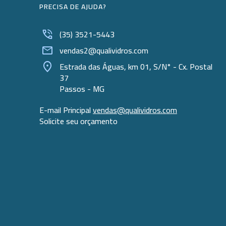
PRECISA DE AJUDA?
Potes
Provetas
(35) 3521-5443
vendas2@qualividros.com
Rolhas
Estrada das Águas, km 01, S/N° - Cx. Postal
Sacos
37
Passos - MG
Suportes
E-mail Principal
vendas@qualividros.com
Swabs
Solicite seu orçamento
Tampas
Torneiras
Tubos e Microtubos
Tubos para Coleta
Vidro Relógio