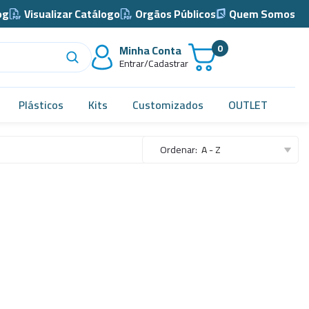
og
Visualizar Catálogo
Orgãos Públicos
Quem Somos
0
Minha Conta
Entrar/Cadastrar
Plásticos
Kits
Customizados
OUTLET
Acidimetro de Dornic
Ordenar:
A - Z
Alças
Almotolia e Pissetas
Balão e Bastão
Bandejas
Barril, Barrilete e Bombonas