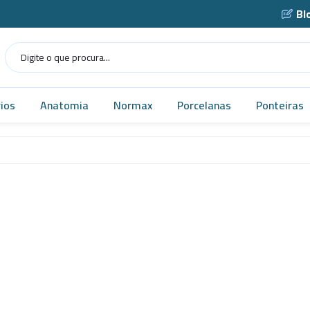
Bl
ios
Anatomia
Normax
Porcelanas
Ponteiras
Humana
Norma USP
Caçarola
as
Veterinária
Vidrarias
Cadinho
as
MICROSCÓPIO
Cápsula
gens
Simuladores
Funil
Robótica
Gral
tes
Tecnologia
Navícula