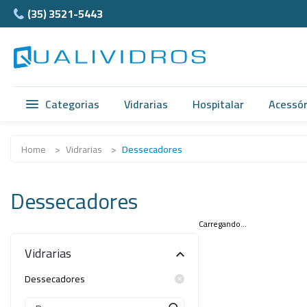
(35) 3521-5443
Categorias
Vidrarias
Hospitalar
Acessór
Vidrarias
Acidimetro de Dornic
Ágata
Home
>
Vidrarias
>
Dessecadores
Hospitalar
Alças
Cubet
Dessecadores
Acessórios
Ampolas
Câmar
Anatomia
Balão e Bastão
Carregando...
Ferra
Vidrarias
Normax
Beckers
Teflon
Dessecadores
Porcelanas
Buretas
Supor