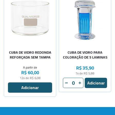
-
+
120x80mm
-
+
150x90mm
-
+
210x110mm
-
+
300x150mm
-
+
300x300mm
CUBA DE VIDRO REDONDA
CUBA DE VIDRO PARA
REFORÇADA SEM TAMPA
COLORAÇÃO DE 5 LAMINAS
R$ 35,90
A partir de
R$ 60,00
7x de R$ 5,88
12x de R$ 6,08