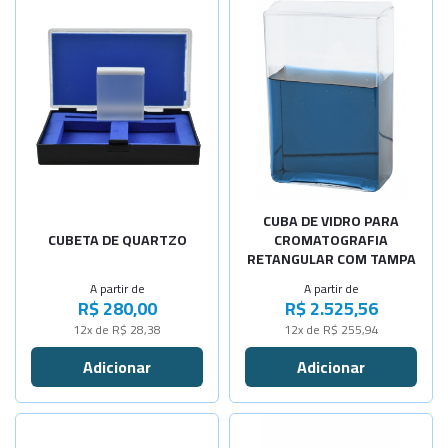
Selecione a Quantidade
Selecione a Quantidade
-
+
QS-1 Retan
130x130x50
Sob Consulta
-
+
QS-2 Retan
150x150x50
Sob Consulta
-
+
QS-3 Retan
180x120x60
Sob Consulta
-
+
-
+
QS-4 Quadr
210x210x10
-
+
CUBA DE VIDRO PARA
QS-5 Retan
CUBETA DE QUARTZO
CROMATOGRAFIA
RETANGULAR COM TAMPA
-
+
QS-7 Retan
A partir de
A partir de
R$ 280,00
R$ 2.525,56
-
+
QS-8 Retan
12x de R$ 28,38
12x de R$ 255,94
-
+
QS-204 Qua
Selecione a Quantidade