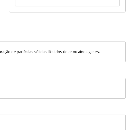
Potes
Provetas
Rolhas
Sacos
ação de partículas sólidas, líquidos do ar ou ainda gases.
Suportes
Swabs
Tampas
Torneiras
Tubos e Microtubos
Tubos para Coleta
Vidro Relógio