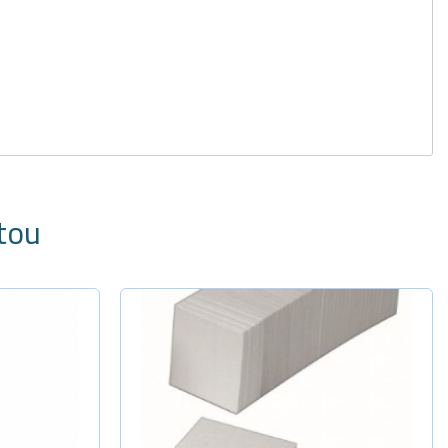
tou
dade
Sob