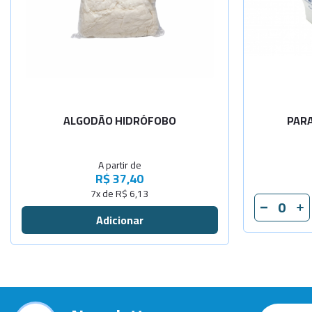
-
+
500gr
-
+
1000gr
ALGODÃO HIDRÓFOBO
PARA
A partir de
R$ 37,40
7x de R$ 6,13