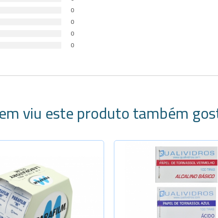
0
0
0
0
em viu este produto também gos
Selecione a Quanti
Vermelho