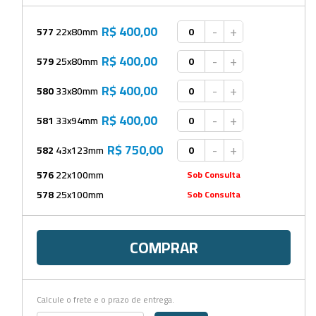
Beckers
Borrifadores
R$ 400,00
-
+
577
22x80mm
Cachimbos
R$ 400,00
-
+
579
25x80mm
Caixas
R$ 400,00
-
+
580
33x80mm
Cassetes
R$ 400,00
-
+
581
33x94mm
Cálices e Copos
R$ 750,00
-
+
582
43x123mm
Cestos e Baldes
576
22x100mm
Sob Consulta
578
25x100mm
Sob Consulta
Coletores
Coletores e Diagnóstico
COMPRAR
Cones
Cubetas
Calcule o frete e o prazo de entrega.
Dessecadores