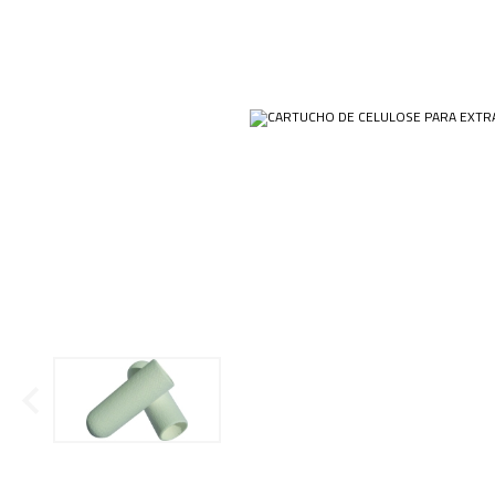
Ponteiras
Butirômetros
Papéis
Plásticos
Cadinhos
Equip
Kits
Cálices e Copos
Veja m
Customizados
Câmaras de Contagem
Plásti
OUTLET
Condensadores
Cones
Conexões
Cubas e Cubetas
Dessecadores
Frascos
Funis
Gral