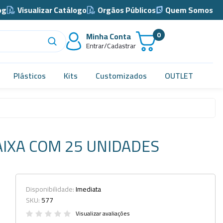
og
Visualizar Catálogo
Orgãos Públicos
Quem Somos
0
Minha Conta
Entrar/Cadastrar
Plásticos
Kits
Customizados
OUTLET
Acidimetro de Dornic
Alças
IXA COM 25 UNIDADES
Almotolia e Pissetas
Balão e Bastão
Bandejas
Disponibilidade:
Imediata
SKU:
577
Barril, Barrilete e Bombonas
Visualizar avaliações