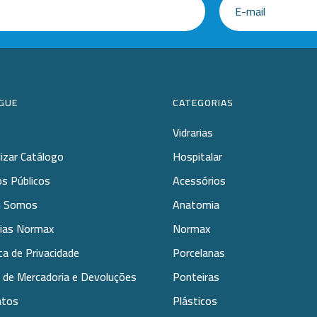
GUE
CATEGORIAS
Vidrarias
lizar Catálogo
Hospitalar
s Públicos
Acessórios
 Somos
Anatomia
rias Normax
Normax
ica de Privacidade
Porcelanas
 de Mercadoria e Devoluções
Ponteiras
atos
Plásticos