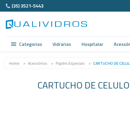
(35) 3521-5443
Categorias
Vidrarias
Hospitalar
Acessór
Vidrarias
Acidimetro de Dornic
Ágata
Home
>
Acessórios
>
Papéis Especiais
>
CARTUCHO DE CELUL
Hospitalar
Alças
Cubet
CARTUCHO DE CELULO
Acessórios
Ampolas
Câmar
Anatomia
Balão e Bastão
Ferra
Normax
Beckers
Teflon
Porcelanas
Buretas
Supor