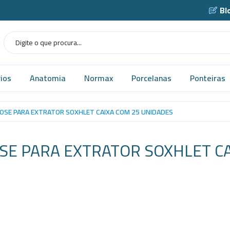
Bl
ios
Anatomia
Normax
Porcelanas
Ponteiras
Humana
Norma USP
Caçarola
OSE PARA EXTRATOR SOXHLET CAIXA COM 25 UNIDADES
as
Veterinária
Vidrarias
Cadinho
SE PARA EXTRATOR SOXHLET CA
as
MICROSCÓPIO
Cápsula
gens
Simuladores
Funil
Robótica
Gral
tes
Tecnologia
Navícula