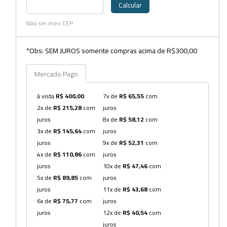
Calcular
Dispensers
Não sei meu CEP
Espátulas
*Obs: SEM JUROS somente compras acima de R$300,00
Estantes
Mercado Pago
Frascos
à vista
R$ 400,00
7x de
R$ 65,55
com
Funis
2x de
R$ 215,28
com
juros
Kits
juros
8x de
R$ 58,12
com
3x de
R$ 145,64
com
juros
Lavadores
juros
9x de
R$ 52,31
com
4x de
R$ 110,86
com
juros
Lâminas e Lamínulas
juros
10x de
R$ 47,46
com
Pipetadores e Repipetadores
5x de
R$ 89,85
com
juros
juros
11x de
R$ 43,68
com
Pipetas e Picnômetros
6x de
R$ 75,77
com
juros
juros
12x de
R$ 40,54
com
Placas e Microplacas
juros