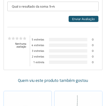
5 estrelas
0
Nenhuma
4 estrelas
0
avaliação
3 estrelas
0
2 estrelas
0
1 estrela
0
Quem viu este produto também gostou
Selecione a Quantidade
Selecione a Quantidade
-
+
Cap. 15ml
Sob Consulta
Larg. 40mm