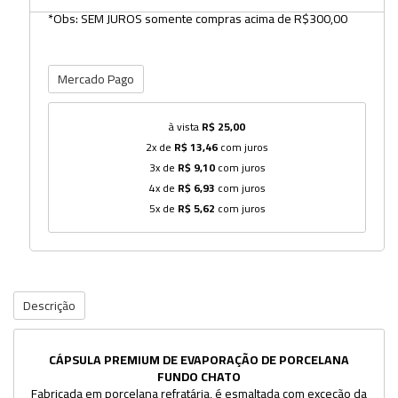
*Obs: SEM JUROS somente compras acima de R$300,00
Mercado Pago
à vista
R$ 25,00
2x de
R$ 13,46
com juros
3x de
R$ 9,10
com juros
4x de
R$ 6,93
com juros
5x de
R$ 5,62
com juros
Descrição
CÁPSULA PREMIUM DE EVAPORAÇÃO DE PORCELANA
Qual
FUNDO CHATO
supe
Fabricada em porcelana refratária, é esmaltada com exceção da
Acab