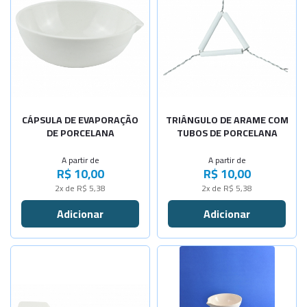
-
+
-
+
Cap. 35ml
Larg. 50mm
-
+
Cap. 40ml
Sob Consulta
Larg. 60mm
-
+
-
+
Cap. 50ml
Larg. 75mm
Cap. 75ml
Sob Consulta
CÁPSULA DE EVAPORAÇÃO
TRIÂNGULO DE ARAME COM
DE PORCELANA
TUBOS DE PORCELANA
-
+
Cap. 100ml
A partir de
A partir de
R$ 10,00
R$ 10,00
-
+
Cap. 105ml
2x de R$ 5,38
2x de R$ 5,38
Cap. 115ml
Sob Consulta
-
+
Cap. 125ml
Selecione a Quantidade
-
+
Cap. 150ml
-
+
Comp.145mm
Cap. 180ml
Sob Consulta