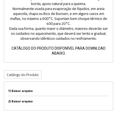
borda, apoio natural para a queima.
perfe
Normalmente usada para evaporação de líquidos, em areia
e
aquecida, chapa ou Bico de Bunsen, e em alguns casos em
unif
muflas, no máximo a 600°C. Suportam bem choque térmico de
Emba
400 para 20°C.
de
Dada sua forma, quanto maior o diâmetro, maiores deverão ser
prot
os cuidados no aquecimento, que deverá ser lento e gradual,
indiv
observando idênticos cuidados no resfriamento.
CATÁLOGO DO PRODUTO DISPONÍVEL PARA DOWNLOAD
ABAIXO.
Catálogo do Produto
1)
Baixar arquivo
2)
Baixar arquivo