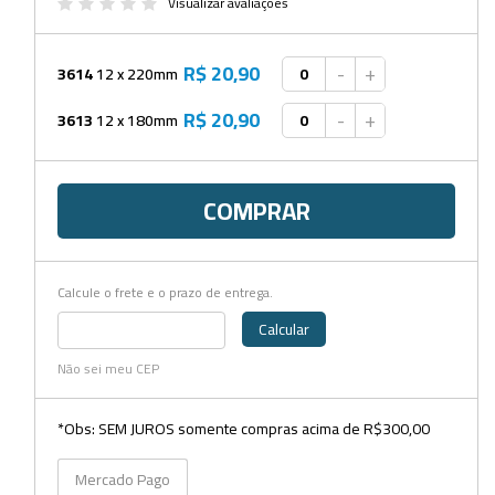
Beckers
Visualizar avaliações
Borrifadores
R$ 20,90
-
+
3614
12 x 220mm
Cachimbos
R$ 20,90
-
+
3613
12 x 180mm
Caixas
Cassetes
COMPRAR
Cálices e Copos
Cestos e Baldes
Calcule o frete e o prazo de entrega.
Coletores
Calcular
Coletores e Diagnóstico
Não sei meu CEP
Cones
*Obs: SEM JUROS somente compras acima de R$300,00
Cubetas
Mercado Pago
Dessecadores