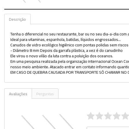
Utilidades
Veja mais opções
Descrição
Tenha o diferencial no seu restaurante, bar ou no seu dia-a-dia com a 
Ideal para vitaminas, espanhola, batidas, líquidos engrossados...
Canudos de vidro ecológico higiênico com pontas polidas sem risco
- Diâmetro 8 mm Depois da garrafa plástica, a vez é do canudinho
Ele virou o novo vilão da luta contra a poluição dos oceanos.
Em uma pesquisa realizada pela organização internacional Ocean Co
nosso meio ambiente. Atacado entrar em contato informando quanti
EM CASO DE QUEBRA CAUSADA POR TRANSPORTE SÓ CHAMAR NO 
Avaliações
Perguntas