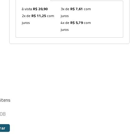
à vista
R$ 20,90
3x de
R$ 7,61
com
Dispensers
2x de
R$ 11,25
com
juros
Espátulas
juros
4x de
R$ 5,79
com
juros
Estantes
Frascos
Funis
Kits
Lavadores
Lâminas e Lamínulas
itens
Pipetadores e Repipetadores
,08
Pipetas e Picnômetros
rar
Placas e Microplacas