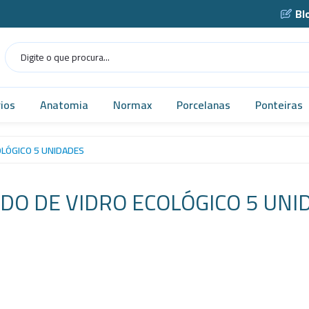
Bl
ios
Anatomia
Normax
Porcelanas
Ponteiras
Humana
Norma USP
Caçarola
OLÓGICO 5 UNIDADES
as
Veterinária
Vidrarias
Cadinho
DO DE VIDRO ECOLÓGICO 5 UNI
as
MICROSCÓPIO
Cápsula
gens
Simuladores
Funil
Robótica
Gral
tes
Tecnologia
Navícula