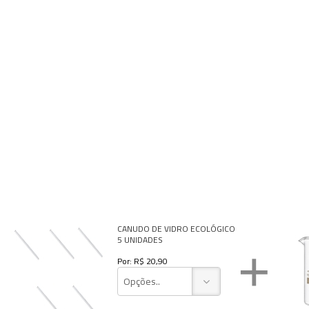
Kits
Lâminas e Lamínulas
Pipetas e Picnômetros
Placas e Microplacas
Potes
Provetas
Receptores de Destilação
Repipetadores
CANUDO DE VIDRO ECOLÓGICO
5 UNIDADES
Rolhas
+
Por: R$ 20,90
Sistemas de Filtração
Opções..
Tubos