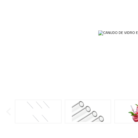
Ponteiras
Butirômetros
Papéis
Plásticos
Cadinhos
Equip
Kits
Cálices e Copos
Veja m
Customizados
Câmaras de Contagem
Plásti
OUTLET
Condensadores
Cones
Conexões
Cubas e Cubetas
Dessecadores
Frascos
Funis
Gral