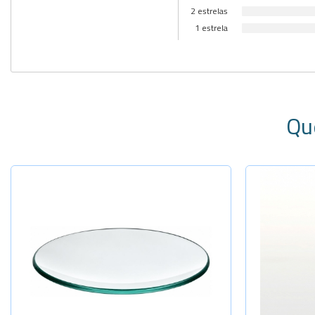
2 estrelas
1 estrela
Qu
Selecione a Quantidade
-
+
Diâm.40mm
-
+
Diâm.45mm