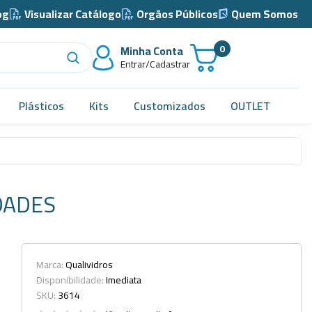
og
Visualizar Catálogo
Orgãos Públicos
Quem Somos
0
Minha Conta
Entrar/Cadastrar
Plásticos
Kits
Customizados
OUTLET
Acidimetro de Dornic
Alças
DADES
Almotolia e Pissetas
Balão e Bastão
Bandejas
Marca:
Qualividros
Disponibilidade:
Imediata
Barril, Barrilete e Bombonas
SKU:
3614