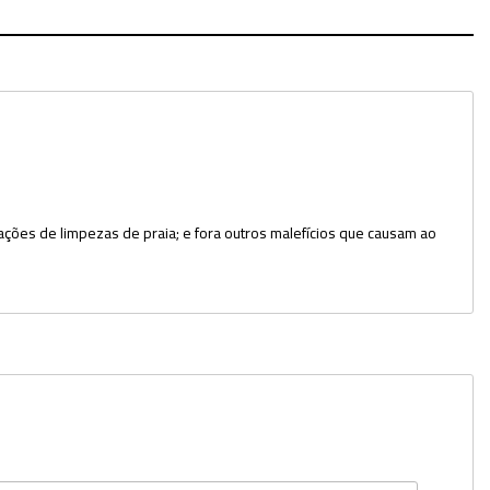
Potes
Provetas
Rolhas
Sacos
Suportes
ões de limpezas de praia; e fora outros malefícios que causam ao
Swabs
Tampas
Torneiras
Tubos e Microtubos
Tubos para Coleta
Vidro Relógio