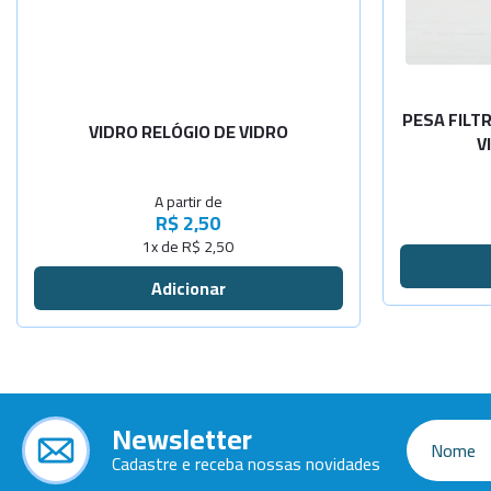
-
+
Diâm.50mm
-
+
Diâm.60mm
PESA FILT
VIDRO RELÓGIO DE VIDRO
V
-
+
Diâm.70mm
A partir de
-
+
Diâm.80mm
R$ 2,50
1x de R$ 2,50
-
+
Diâm.90mm
-
+
Diâm.100mm
-
+
Diâm.110mm
Newsletter
-
+
Diâm.120mm
Cadastre e receba nossas novidades