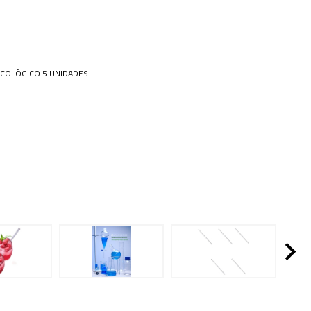
 Especiais
Placa
amentos
ais opções...
cos