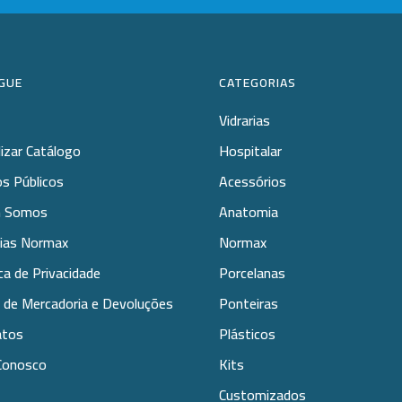
GUE
CATEGORIAS
Vidrarias
lizar Catálogo
Hospitalar
s Públicos
Acessórios
 Somos
Anatomia
rias Normax
Normax
ica de Privacidade
Porcelanas
 de Mercadoria e Devoluções
Ponteiras
atos
Plásticos
Conosco
Kits
Customizados