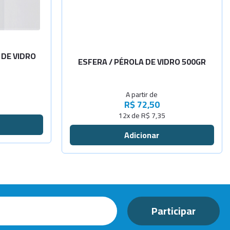
Diâm. 3,0
Sob
Consulta
Diâm. 4,0
Sob
 DE VIDRO
ESFERA / PÉROLA DE VIDRO 500GR
Consulta
Diâm. 1,4
Sob
A partir de
-
+
Consulta
Diâm. 4,0
R$ 72,50
12x de R$ 7,35