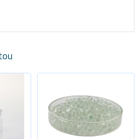
tou
Selecione a Quantidade
-
+
Diâm. 2,0
-
+
Diâm. 2,4