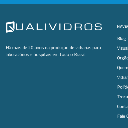
-
+
Diâm.130mm
-
+
Diâm.140mm
NAVE
-
+
Blog
Diâm.150mm
Há mais de 20 anos na produção de vidrarias para
Visua
-
+
laboratórios e hospitais em todo o Brasil.
Diâm.180mm
Orgão
Quem
-
+
Diâm.190mm
Vidra
-
+
Diâm.200mm
Polít
Troca
-
+
Diâm.250mm
Cont
Fale 